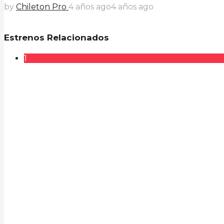
by
Chileton Pro
4 años ago
4 años ago
Estrenos Relacionados
1