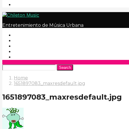
Entretenimiento de Música Urbana
Search
Home
1651897083_maxresdefault.jpg
1651897083_maxresdefault.jpg