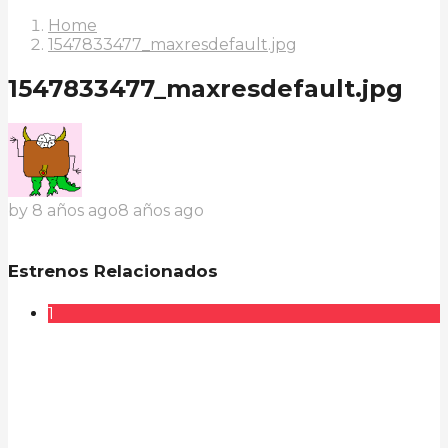
Home
1547833477_maxresdefault.jpg
1547833477_maxresdefault.jpg
by
8 años ago
8 años ago
Estrenos Relacionados
1