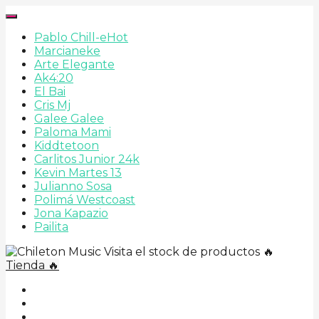
Pablo Chill-e
Hot
Marcianeke
Arte Elegante
Ak4:20
El Bai
Cris Mj
Galee Galee
Paloma Mami
Kiddtetoon
Carlitos Junior 24k
Kevin Martes 13
Julianno Sosa
Polimá Westcoast
Jona Kapazio
Pailita
Visita el stock de productos 🔥
Tienda 🔥