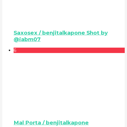
Saxosex / benjitalkapone Shot by
@iabm07
6
Mal Porta / benjitalkapone