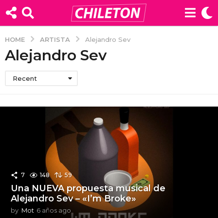
ARTISTA
HOME
Alejandro Sev
Alejandro Sev
Recent
7
148
59
Una NUEVA propuesta musical de
Alejandro Sev – «I’m Broke»
by
Mot
6 años ago
6