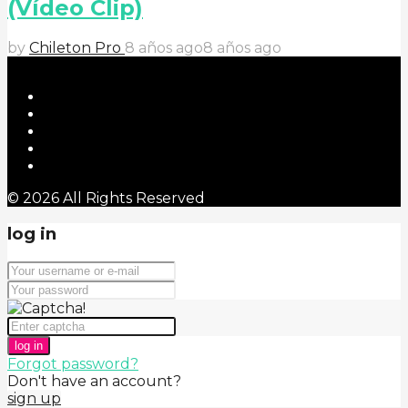
(Vídeo Clip)
by
Chileton Pro
8 años ago
8 años ago
© 2026 All Rights Reserved
log in
log in
Forgot password?
Don't have an account?
sign up