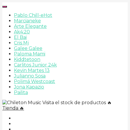
Pablo Chill-e
Hot
Marcianeke
Arte Elegante
Ak4:20
El Bai
Cris Mj
Galee Galee
Paloma Mami
Kiddtetoon
Carlitos Junior 24k
Kevin Martes 13
Julianno Sosa
Polimá Westcoast
Jona Kapazio
Pailita
Visita el stock de productos 🔥
Tienda 🔥