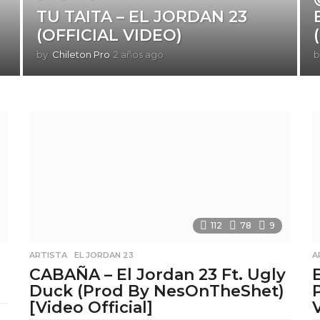
TU TAITA – EL JORDAN 23
(OFFICIAL VIDEO)
by
Chileton Pro
2 años ago
2
b
a
ñ
o
s
a
g
o
112
78
9
ARTISTA
,
EL JORDAN 23
A
CABAÑA – El Jordan 23 Ft. Ugly
Duck (Prod By NesOnTheShet)
[Video Official]