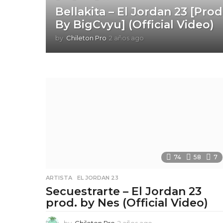
Bellakita – El Jordan 23 [Prod
By BigCvyu] (Official Video)
by
Chileton Pro
2 años ago
2
a
ñ
o
s
a
g
o
74
58
7
ARTISTA
,
EL JORDAN 23
Secuestrarte – El Jordan 23
prod. by Nes (Official Video)
by
Chileton Pro
2 años ago
2