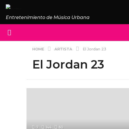
Entretenimiento de Música Urbana
ARTISTA
HOME
El Jordan 23
El Jordan 23
7
144
60