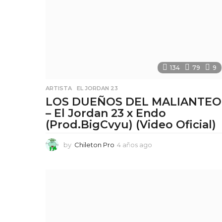
a
g
o
134
79
9
ARTISTA
,
EL JORDAN 23
LOS DUEÑOS DEL MALIANTEO
– El Jordan 23 x Endo
(Prod.BigCvyu) (Video Oficial)
by
Chileton Pro
4 años ago
4
a
ñ
o
s
a
g
o