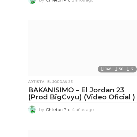
a
ñ
o
s
a
g
o
146
58
7
ARTISTA
,
EL JORDAN 23
BAKANISIMO – El Jordan 23
(Prod BigCvyu) (Video Oficial )
by
Chileton Pro
4 años ago
4
a
ñ
o
s