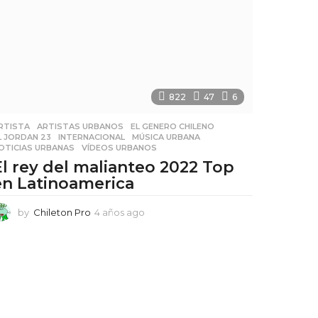
a
g
o
822
47
6
RTISTA
,
ARTISTAS URBANOS
,
EL GENERO CHILENO
,
L JORDAN 23
,
INTERNACIONAL
,
MÚSICA URBANA
,
OTICIAS URBANAS
,
VÍDEOS URBANOS
El rey del malianteo 2022 Top
en Latinoamerica
by
Chileton Pro
4 años ago
4
a
ñ
o
s
a
g
o