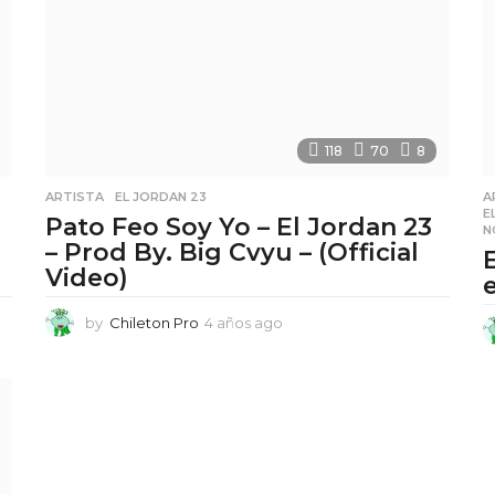
s
a
g
o
118
70
8
ARTISTA
,
EL JORDAN 23
A
E
Pato Feo Soy Yo – El Jordan 23
N
– Prod By. Big Cvyu – (Official
Video)
by
Chileton Pro
4 años ago
4
a
ñ
o
s
a
g
o