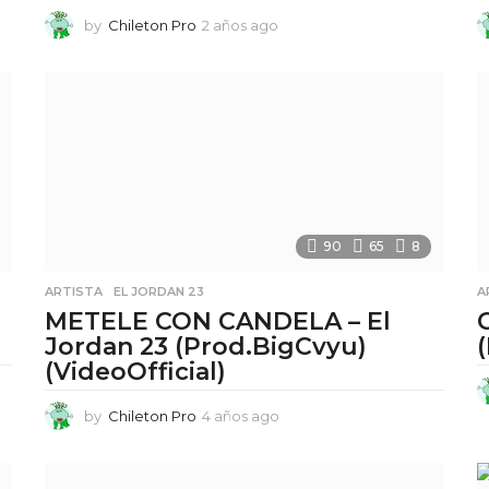
by
Chileton Pro
2 años ago
2
a
ñ
o
s
a
g
o
90
65
8
ARTISTA
,
EL JORDAN 23
A
METELE CON CANDELA – El
Jordan 23 (Prod.BigCvyu)
(VideoOfficial)
by
Chileton Pro
4 años ago
4
a
ñ
o