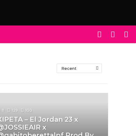
Recent
11
129
100
XIPETA – El Jordan 23 x
@JOSSIEAIR x
@gabitoberettalpf Prod By