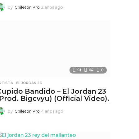
by
Chileton Pro
2 años ago
2
a
ñ
o
s
a
g
o
91
64
8
RTISTA
,
EL JORDAN 23
Cupido Bandido – El Jordan 23
(Prod. Bigcvyu) (Official Video).
by
Chileton Pro
4 años ago
4
a
ñ
o
s