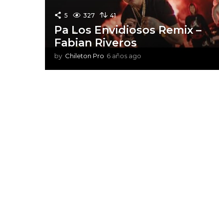
5
327
41
Pa Los Envidiosos Remix –
Fabian Riveros
by
Chileton Pro
6 años ago
6
a
ñ
o
s
a
g
o