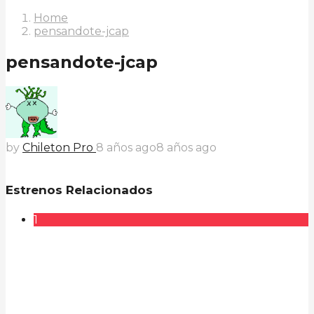
Home
pensandote-jcap
pensandote-jcap
by
Chileton Pro
8 años ago
8 años ago
Estrenos Relacionados
1