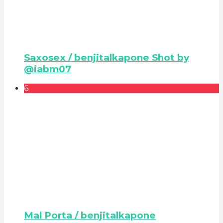
Saxosex / benjitalkapone Shot by
@iabm07
6
Mal Porta / benjitalkapone