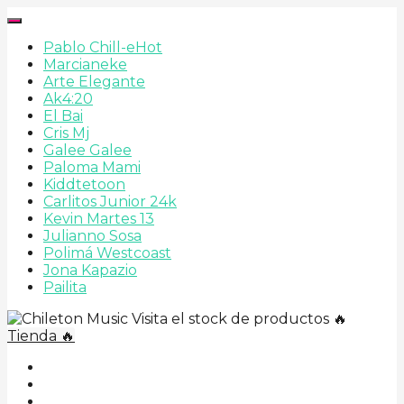
Pablo Chill-e
Hot
Marcianeke
Arte Elegante
Ak4:20
El Bai
Cris Mj
Galee Galee
Paloma Mami
Kiddtetoon
Carlitos Junior 24k
Kevin Martes 13
Julianno Sosa
Polimá Westcoast
Jona Kapazio
Pailita
Visita el stock de productos 🔥
Tienda 🔥