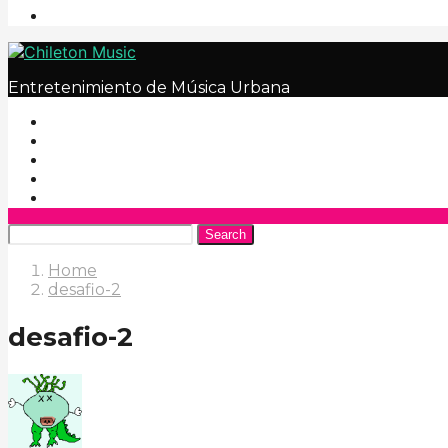
Entretenimiento de Música Urbana
Search
Home
desafio-2
desafio-2