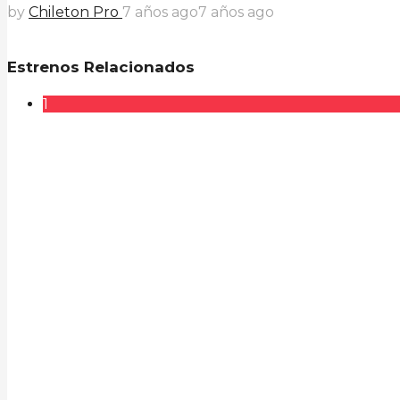
by
Chileton Pro
7 años ago
7 años ago
Estrenos Relacionados
1