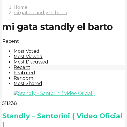
Home
mi gata standly el barto
mi gata standly el barto
Recent
Most Voted
Most Viewed
Most Discussed
Recent
Featured
Random
Most Shared
5
112
38
Standly – Santorini ( Video Oficial
)