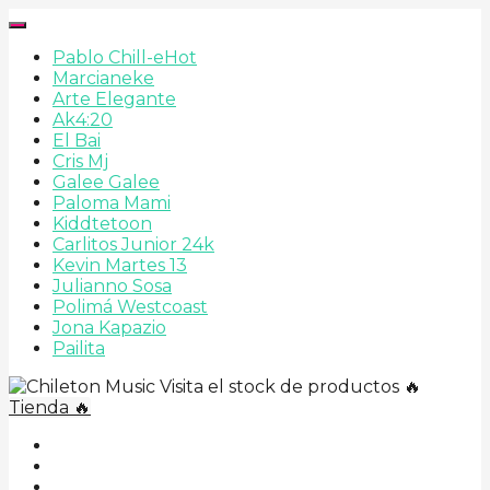
Pablo Chill-e
Hot
Marcianeke
Arte Elegante
Ak4:20
El Bai
Cris Mj
Galee Galee
Paloma Mami
Kiddtetoon
Carlitos Junior 24k
Kevin Martes 13
Julianno Sosa
Polimá Westcoast
Jona Kapazio
Pailita
Visita el stock de productos 🔥
Tienda 🔥