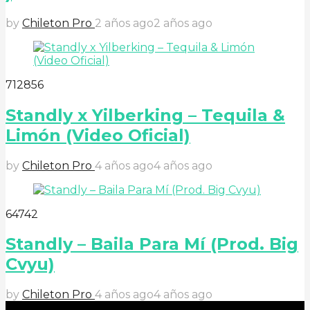
by
Chileton Pro
2 años ago
2 años ago
7
128
56
Standly x Yilberking – Tequila &
Limón (Video Oficial)
by
Chileton Pro
4 años ago
4 años ago
6
47
42
Standly – Baila Para Mí (Prod. Big
Cvyu)
by
Chileton Pro
4 años ago
4 años ago