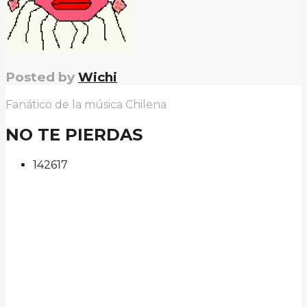
Posted by
Wichi
Fanático de la música Chilena
NO TE PIERDAS
142
61
7