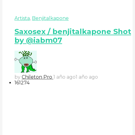
Artista
,
Benjitalkapone
Saxosex / benjitalkapone Shot
by @iabm07
by
Chileton Pro
1 año ago
1 año ago
161
27
4