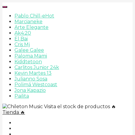
Pablo Chill-e
Hot
Marcianeke
Arte Elegante
Ak4:20
El Bai
Cris Mj
Galee Galee
Paloma Mami
Kiddtetoon
Carlitos Junior 24k
Kevin Martes 13
Julianno Sosa
Polimá Westcoast
Jona Kapazio
Pailita
Visita el stock de productos 🔥
Tienda 🔥