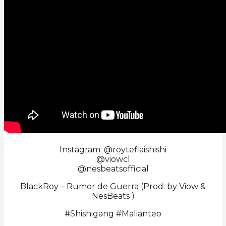
Instagram: @royteflaishishi
@viowcl
@nesbeatsofficial
BlackRoy – Rumor de Guerra (Prod. by Viow &
NesBeats )
#Shishigang #Malianteo