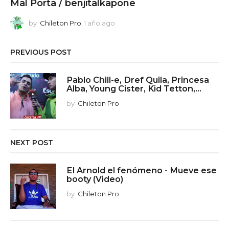
Mal Porta / benjitalkapone
by
Chileton Pro
1 año ago
1
a
ñ
PREVIOUS POST
o
a
g
Pablo Chill-e, Dref Quila, Princesa
o
Alba, Young Cister, Kid Tetton,...
by
Chileton Pro
NEXT POST
El Arnold el fenómeno - Mueve ese
booty (Video)
by
Chileton Pro