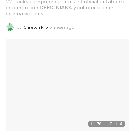
22 tracks componen el tracklist oficial del álbum
iniciando con DEMONIAKA y colaboraciones
internacionales
by
Chileton Pro
5 meses ago
5
m
e
s
e
s
a
g
o
178
41
5