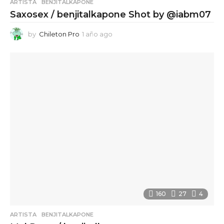
ARTISTA
,
BENJITALKAPONE
Saxosex / benjitalkapone Shot by @iabm07
by
Chileton Pro
1 año ago
1
a
ñ
o
a
g
o
160
27
4
ARTISTA
,
BENJITALKAPONE