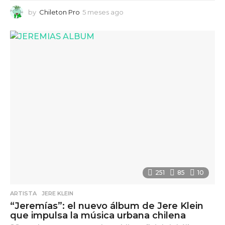
by
Chileton Pro
5 meses ago
5
m
e
s
e
s
a
g
o
251
85
10
ARTISTA
,
JERE KLEIN
“Jeremías”: el nuevo álbum de Jere Klein
que impulsa la música urbana chilena