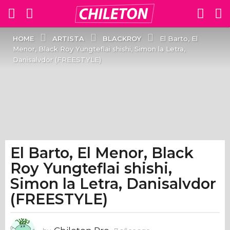
ARTISTA
BLACKROY
HOME
El Barto, El
Menor, Black Roy Yungteflai shishi, Simon la Letra,
Danisalvdor (FREESTYLE)
El Barto, El Menor, Black
7
a
Roy Yungteflai shishi,
ñ
Simon la Letra, Danisalvdor
o
(FREESTYLE)
s
a
g