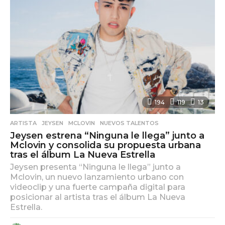
g
o
194
119
13
ARTISTA
,
JEYSEN
,
MCLOVIN
,
NUEVOS TALENTOS
Jeysen estrena “Ninguna le llega” junto a
Mclovin y consolida su propuesta urbana
tras el álbum La Nueva Estrella
Jeysen presenta “Ninguna le llega” junto a
Mclovin, un nuevo lanzamiento urbano con
videoclip y una fuerte campaña digital para
posicionar al artista tras el álbum La Nueva
Estrella.