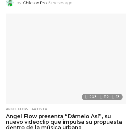
by
Chileton Pro
5 meses ago
5
m
e
s
e
s
a
g
o
203
112
13
ANGEL FLOW
,
ARTISTA
Angel Flow presenta “Dámelo Así”, su
nuevo videoclip que impulsa su propuesta
dentro de la música urbana