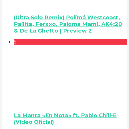
(Ultra Solo Remix) Polimá Westcoast,
Pailita, Ferxxo, Paloma Mami, AK4:20
& De La Ghetto | Preview 2
5
La Manta «En Nota» ft. Pablo Chill-E
(Video Oficial)