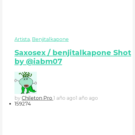
Artista
,
Benjitalkapone
Saxosex / benjitalkapone Shot
by @iabm07
by
Chileton Pro
1 año ago
1 año ago
159
27
4