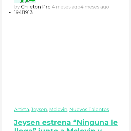
by
Chileton Pro
4 meses ago
4 meses ago
194
119
13
Artista
,
Jeysen
,
Mclovin
,
Nuevos Talentos
Jeysen estrena “Ninguna le
llega” junto a Mclovin y