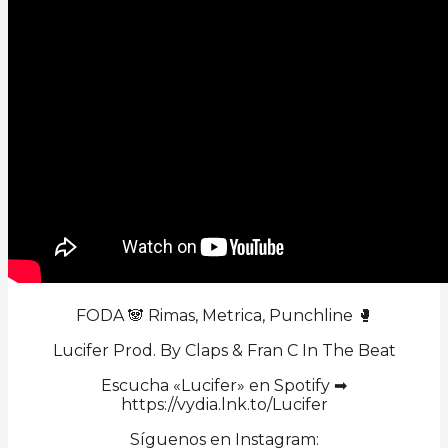
FODA 🐼 Rimas, Metrica, Punchline 🥊
Lucifer Prod. By Claps & Fran C In The Beat
Escucha «Lucifer» en Spotify ➡
https://vydia.lnk.to/Lucifer
Síguenos en Instagram: