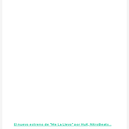
El nuevo estreno de "Me La Llevo" por HuK, NitroBeats...