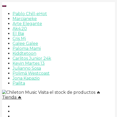
Pablo Chill-e
Hot
Marcianeke
Arte Elegante
Ak4:20
El Bai
Cris Mj
Galee Galee
Paloma Mami
Kiddtetoon
Carlitos Junior 24k
Kevin Martes 13
Julianno Sosa
Polimá Westcoast
Jona Kapazio
Pailita
Visita el stock de productos 🔥
Tienda 🔥