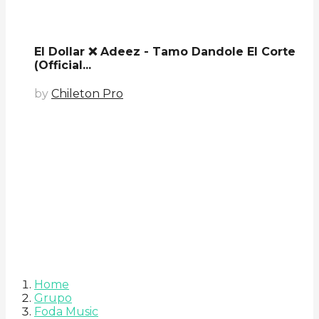
El Dollar ❌ Adeez - Tamo Dandole El Corte
(Official...
by
Chileton Pro
Home
Grupo
Foda Music