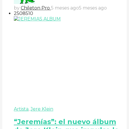
by
Chileton Pro
5 meses ago
5 meses ago
250
85
10
Artista
,
Jere Klein
“Jeremías”: el nuevo álbum