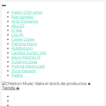
Pablo Chill-e
Hot
Marcianeke
Arte Elegante
Ak4:20
El Bai
Cris Mj
Galee Galee
Paloma Mami
Kiddtetoon
Carlitos Junior 24k
Kevin Martes 13
Julianno Sosa
Polimá Westcoast
Jona Kapazio
Pailita
Visita el stock de productos 🔥
Tienda 🔥