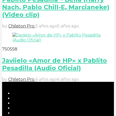
Nach, Pablo Chill-E, Marcianeke)
(Video clip)
by
Chileton Pro
5 años ago
5 años ago
7
505
58
Javiielo «Amor de HP» x Pablito
Pesadilla (Audio Oficial)
by
Chileton Pro
6 años ago
6 años ago