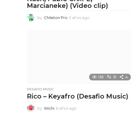
Marcianeke) (Video clip)
by
Chileton Pro
5 años ago
5
a
ñ
o
s
a
g
o
135
31
4
DESAFIO MUSIC
Rico – Keyafro (Desafio Music)
by
Wichi
6 años ago
6
a
ñ
o
s