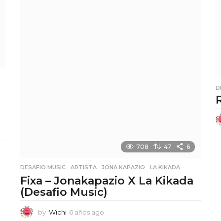
g
o
D
708
47
6
DESAFIO MUSIC
,
ARTISTA
,
JONA KAPAZIO
,
LA KIKADA
Fixa – Jonakapazio X La Kikada
(Desafio Music)
by
Wichi
6 años ago
6