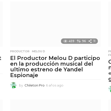
o
s
a
g
o
459
96
11
PRODUCTOR
,
MELOU D
P
F
t
El Productor Melou D participo
en la producción musical del
ultimo estreno de Yandel
Espionaje
by
Chileton Pro
6 años ago
6
a
ñ
o
s
a