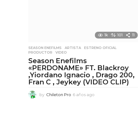
o
1k
101
11
SEASON ENEFILMS
,
ARTISTA
,
ESTRENO OFICIAL
,
PRODUCTOR
,
VIDEO
Season Enefilms
«PERDONAME» FT. Blackroy
,Yiordano Ignacio , Drago 200,
Fran C , Jeykey (VIDEO CLIP)
by
Chileton Pro
6 años ago
6
a
ñ
o
s
a
g
o