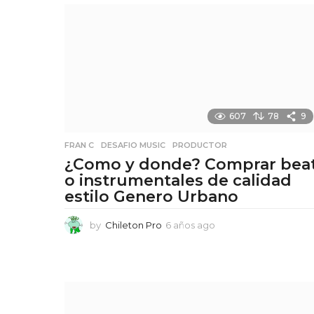
a
g
o
607
78
9
FRAN C
,
DESAFIO MUSIC
,
PRODUCTOR
¿Como y donde? Comprar bea
o instrumentales de calidad
estilo Genero Urbano
by
Chileton Pro
6 años ago
6
a
ñ
o
s
a
g