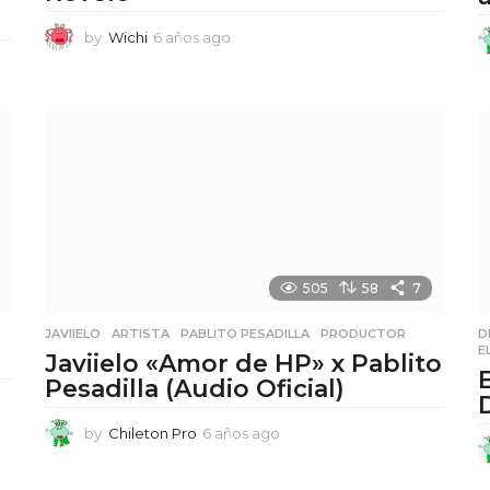
by
Wichi
6 años ago
6
a
ñ
o
s
a
g
o
505
58
7
JAVIIELO
,
ARTISTA
,
PABLITO PESADILLA
,
PRODUCTOR
D
E
Javiielo «Amor de HP» x Pablito
Pesadilla (Audio Oficial)
by
Chileton Pro
6 años ago
6
a
ñ