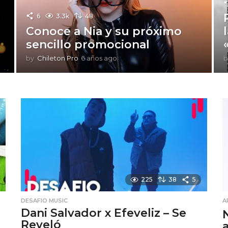
6
3.3k
48
Conoce a Nia y su próximo
sencillo promocional
by
Chileton Pro
6 años ago
6
b
a
ñ
o
s
a
g
o
225
38
5
DESAFIO MUSIC
A
Dani Salvador x Efeveliz – Se
Reveló