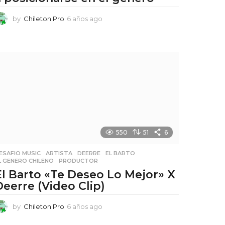
by
Chileton Pro
6 años ago
6
a
ñ
o
s
a
g
o
550
51
6
ESAFIO MUSIC
,
ARTISTA
,
DEERRE
,
EL BARTO
,
L GENERO CHILENO
,
PRODUCTOR
El Barto «Te Deseo Lo Mejor» X
Deerre (Video Clip)
by
Chileton Pro
6 años ago
6
a