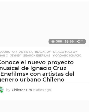
ñ
o
s
a
g
o
588
99
11
RODUCTOR
,
ARTISTA
,
BLACKROY
,
DRAGO MALFOY
,
RAN C
,
JEYKEY
,
SEASON ENEFILMS
,
YIORDANO IGNACIO
Conoce el nuevo proyecto
musical de Ignacio Cruz
«Enefilms» con artistas del
genero urbano Chileno
by
Chileton Pro
6 años ago
6
a
ñ
o
s