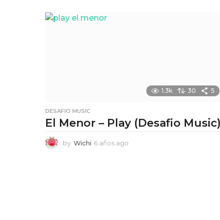
1.3k
30
5
DESAFIO MUSIC
El Menor – Play (Desafio Music
by
Wichi
6 años ago
6
a
ñ
o
s
a
g
o