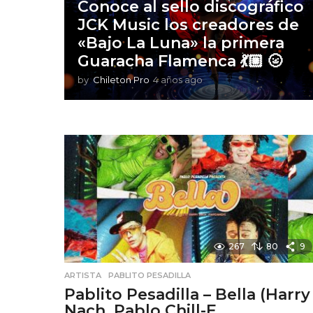
Conoce al sello discográfico
JCK Music los creadores de
«Bajo La Luna» la primera
Guaracha Flamenca 💃🏼 🌝
by
Chileton Pro
4 años ago
2
a
ñ
o
s
a
g
o
267
80
9
ARTISTA
,
PABLITO PESADILLA
Pablito Pesadilla – Bella (Harry
Nach, Pablo Chill-E,