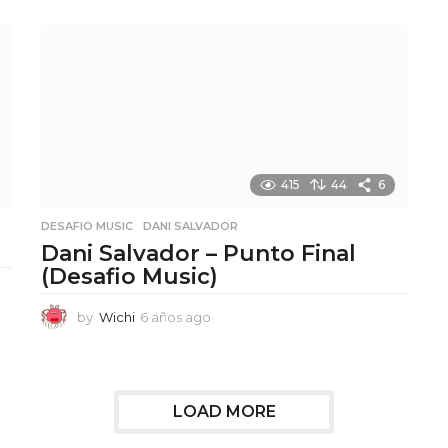
a
ñ
o
s
a
g
o
415
44
6
DESAFIO MUSIC
,
DANI SALVADOR
)
Dani Salvador – Punto Final
(Desafio Music)
by
Wichi
6 años ago
6
a
ñ
o
s
LOAD MORE
a
g