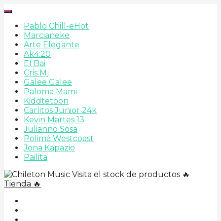
Pablo Chill-e
Hot
Marcianeke
Arte Elegante
Ak4:20
El Bai
Cris Mj
Galee Galee
Paloma Mami
Kiddtetoon
Carlitos Junior 24k
Kevin Martes 13
Julianno Sosa
Polimá Westcoast
Jona Kapazio
Pailita
Visita el stock de productos 🔥
Tienda 🔥