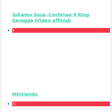
Julianno Sosa -Cochinae X King
Savagge (Video official)
9
Mintiendo
10