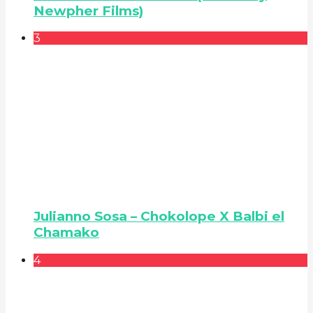
Newpher Films)
3
Julianno Sosa – Chokolope X Balbi el
Chamako
4