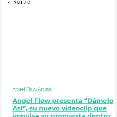
203
112
13
Angel Flow
,
Artista
Angel Flow presenta “Dámelo
Así”, su nuevo videoclip que
impulsa su propuesta dentro