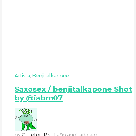
Artista
,
Benjitalkapone
Saxosex / benjitalkapone Shot
by @iabm07
by
Chileton Pro
1 año ago
1 año ago