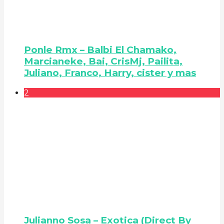
Ponle Rmx – Balbi El Chamako,
Marcianeke, Bai, CrisMj, Pailita,
Juliano, Franco, Harry, cister y mas
2
Julianno Sosa – Exotica (Direct By