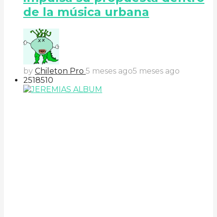
de la música urbana
by
Chileton Pro
5 meses ago
5 meses ago
251
85
10