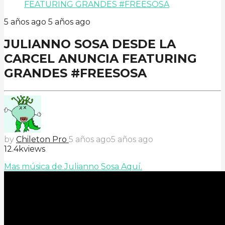
FEATURING GRANDES #FREESOSA
5 años ago
5 años ago
JULIANNO SOSA DESDE LA
CARCEL ANUNCIA FEATURING
GRANDES #FREESOSA
by
Chileton Pro
5 años ago
5 años ago
12.4k
views
Mas música de Julianno Sosa Aquí.