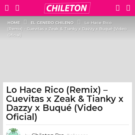
EL GENERO CHILENO
HOME
Lo Hace Rico
(Remix) - Cuevitas x Zeak & Tianky x Dazzy x Buqué (Video
Oficial)
Lo Hace Rico (Remix) –
7
a
Cuevitas x Zeak & Tianky x
ñ
Dazzy x Buqué (Video
o
Oficial)
s
a
g