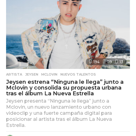
g
o
194
119
13
ARTISTA
,
JEYSEN
,
MCLOVIN
,
NUEVOS TALENTOS
Jeysen estrena “Ninguna le llega” junto a
Mclovin y consolida su propuesta urbana
tras el álbum La Nueva Estrella
Jeysen presenta “Ninguna le llega” junto a
Mclovin, un nuevo lanzamiento urbano con
videoclip y una fuerte campaña digital para
posicionar al artista tras el álbum La Nueva
Estrella.