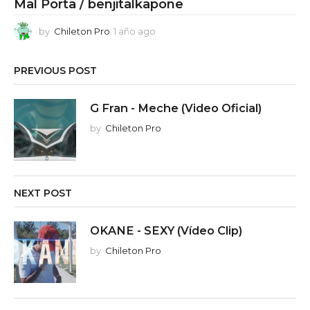
Mal Porta / benjitalkapone
by
Chileton Pro
1 año ago
1
a
ñ
PREVIOUS POST
o
a
g
G Fran - Meche (Video Oficial)
o
by
Chileton Pro
NEXT POST
OKANE - SEXY (Vídeo Clip)
by
Chileton Pro