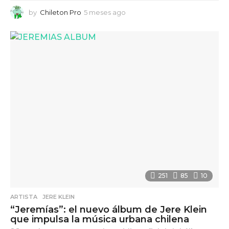
by
Chileton Pro
5 meses ago
5
m
e
s
e
s
a
g
o
251
85
10
ARTISTA
,
JERE KLEIN
“Jeremías”: el nuevo álbum de Jere Klein
que impulsa la música urbana chilena