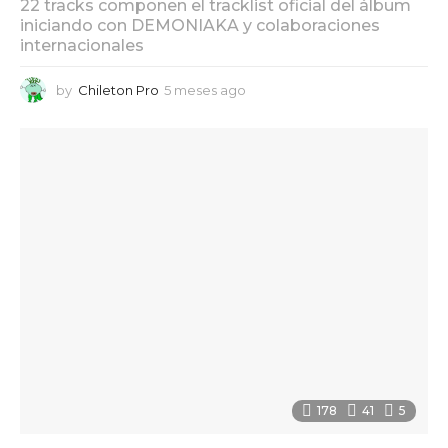
22 tracks componen el tracklist oficial del álbum
iniciando con DEMONIAKA y colaboraciones
internacionales
by
Chileton Pro
5 meses ago
5
m
e
s
e
s
a
g
o
178
41
5