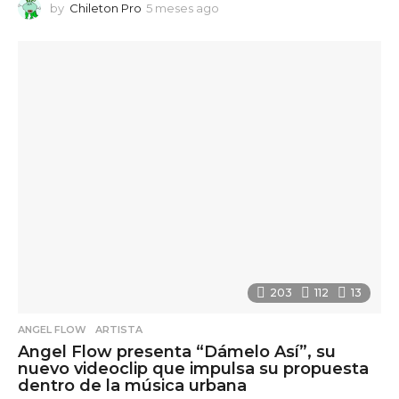
by
Chileton Pro
5 meses ago
5
m
e
s
e
s
a
g
o
203
112
13
ANGEL FLOW
,
ARTISTA
Angel Flow presenta “Dámelo Así”, su
nuevo videoclip que impulsa su propuesta
dentro de la música urbana