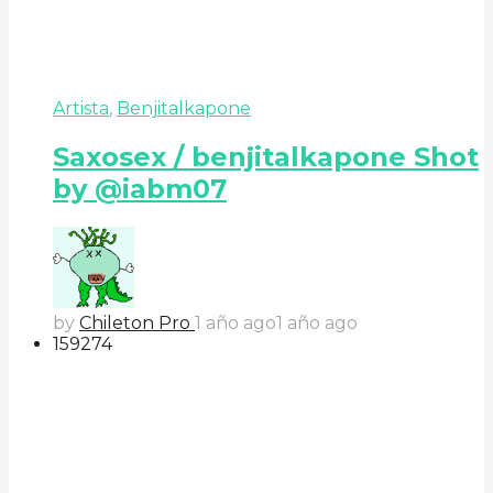
Artista
,
Benjitalkapone
Saxosex / benjitalkapone Shot
by @iabm07
by
Chileton Pro
1 año ago
1 año ago
159
27
4