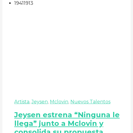
194
119
13
Artista
,
Jeysen
,
Mclovin
,
Nuevos Talentos
Jeysen estrena “Ninguna le
llega” junto a Mclovin y
consolida su propuesta