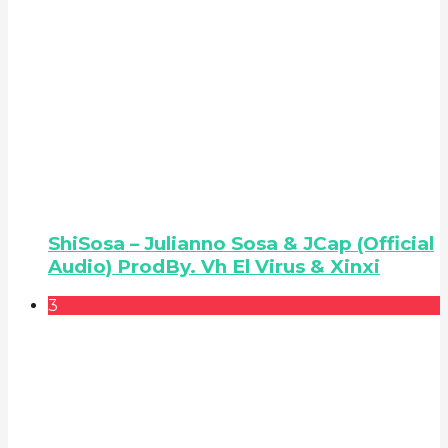
ShiSosa – Julianno Sosa & JCap (Official
Audio) ProdBy. Vh El Virus & Xinxi
3