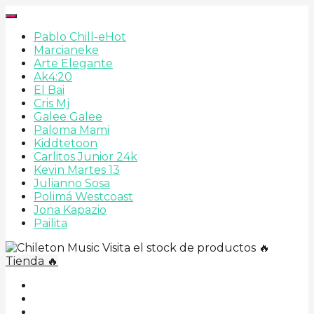
Pablo Chill-e
Hot
Marcianeke
Arte Elegante
Ak4:20
El Bai
Cris Mj
Galee Galee
Paloma Mami
Kiddtetoon
Carlitos Junior 24k
Kevin Martes 13
Julianno Sosa
Polimá Westcoast
Jona Kapazio
Pailita
Visita el stock de productos 🔥
Tienda 🔥