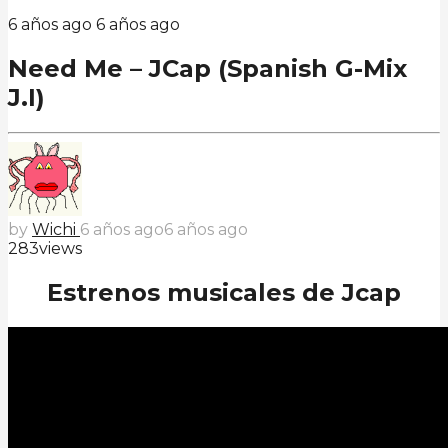
6 años ago
6 años ago
Need Me – JCap (Spanish G-Mix
J.I)
by
Wichi
6 años ago
6 años ago
283
views
Estrenos musicales de Jcap