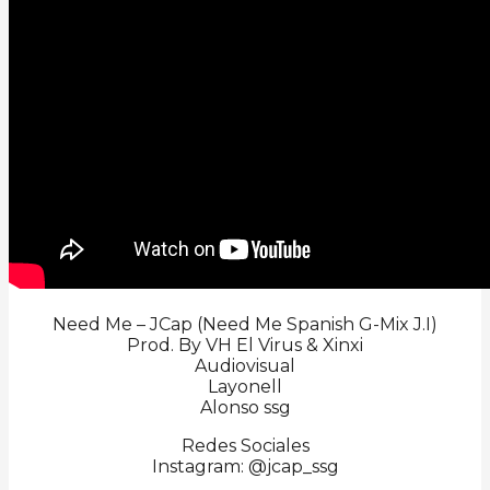
Need Me – JCap (Need Me Spanish G-Mix J.I)
Prod. By VH El Virus & Xinxi
Audiovisual
Layonell
Alonso ssg
Redes Sociales
Instagram: @jcap_ssg