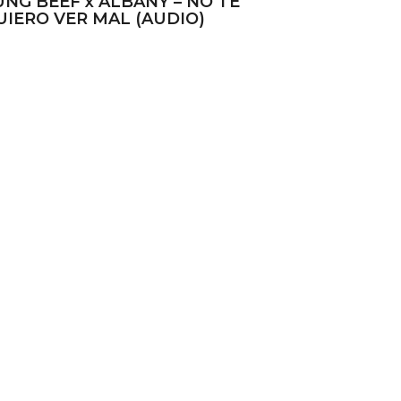
UNG BEEF x ALBANY – NO TE
UIERO VER MAL (AUDIO)