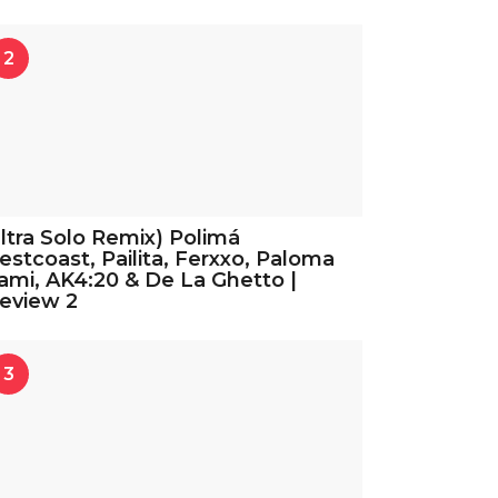
2
ltra Solo Remix) Polimá
stcoast, Pailita, Ferxxo, Paloma
mi, AK4:20 & De La Ghetto |
eview 2
3