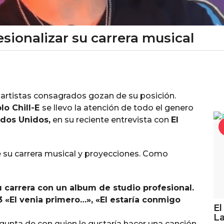
esionalizar su carrera musical
s artistas consagrados gozan de su posición.
lo Chill-E
se llevo la atención de todo el genero
ados Unidos,
en su reciente entrevista con
El
e su carrera musical y proyecciones. Como
 carrera con un album de studio profesional.
3 «El venia primero…», «El estaría conmigo
El
La
egunta de con quien le gustaría hacer una canción.