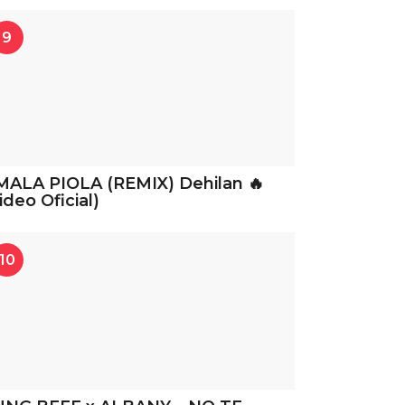
9
MALA PIOLA (REMIX) Dehilan 🔥
ideo Oficial)
10