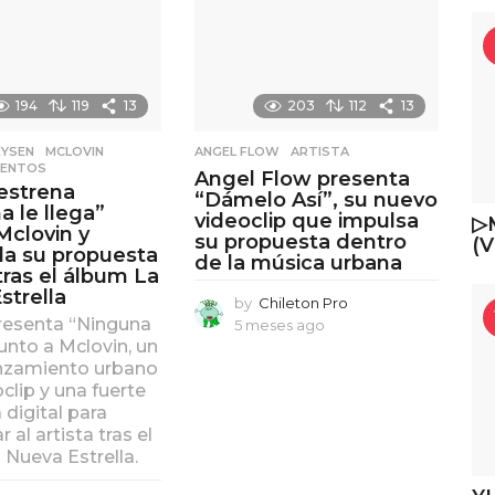
194
119
13
203
112
13
EYSEN
,
MCLOVIN
,
ANGEL FLOW
,
ARTISTA
LENTOS
Angel Flow presenta
estrena
“Dámelo Así”, su nuevo
a le llega”
videoclip que impulsa
▷
Mclovin y
su propuesta dentro
(V
da su propuesta
de la música urbana
tras el álbum La
strella
by
Chileton Pro
resenta “Ninguna
5 meses ago
5
 junto a Mclovin, un
m
nzamiento urbano
e
s
clip y una fuerte
e
digital para
s
 al artista tras el
a
 Nueva Estrella.
g
o