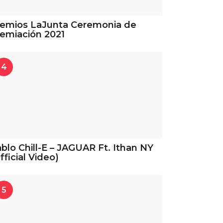
remios LaJunta Ceremonia de
emiación 2021
4
blo Chill-E – JAGUAR Ft. Ithan NY
fficial Video)
5