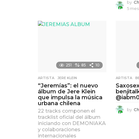
a
by
Ch
g
5 mes
o
251
85
10
ARTISTA
,
JERE KLEIN
ARTISTA
,
B
“Jeremías”: el nuevo
Saxosex
álbum de Jere Klein
benjita
que impulsa la música
@iabm
urbana chilena
by
Ch
22 tracks componen el
tracklist oficial del álbum
iniciando con DEMONIAKA
y colaboraciones
internacionales