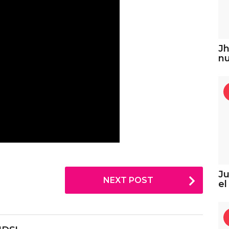
Jh
n
Ju
NEXT POST
el