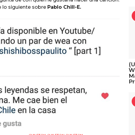
lo siguiente sobre
Pablo Chill-E.
(U
We
Ma
Pr