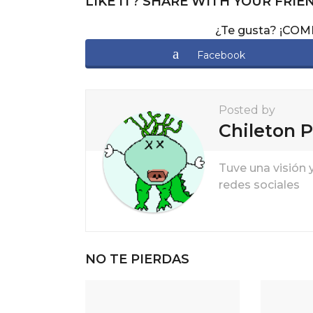
LIKE IT? SHARE WITH YOUR FRIE
P
¿Te gusta? ¡CO
a
g
Facebook
i
n
Posted by
a
Chileton P
t
i
Tuve una visión 
redes sociales
o
n
NO TE PIERDAS