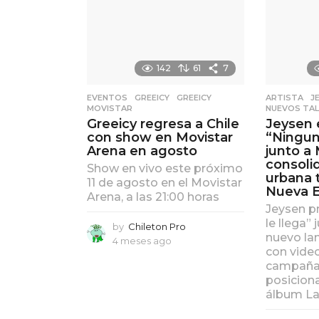
142
61
7
EVENTOS
,
GREEICY
GREEICY
,
ARTISTA
,
J
MOVISTAR
NUEVOS TA
Greeicy regresa a Chile
Jeysen 
con show en Movistar
“Ningun
Arena en agosto
junto a 
consoli
Show en vivo este próximo
urbana 
11 de agosto en el Movistar
Nueva E
Arena, a las 21:00 horas
Jeysen p
le llega”
by
Chileton Pro
nuevo la
4 meses ago
4
con video
m
campaña 
e
posicionar
s
álbum La
e
s