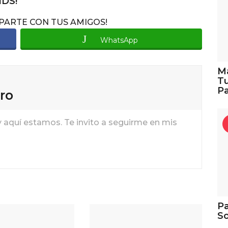
NDS!
MPARTE CON TUS AMIGOS!
WhatsApp
Ma
Tu
Pa
ro
y aquí estamos. Te invito a seguirme en mis
Pa
So