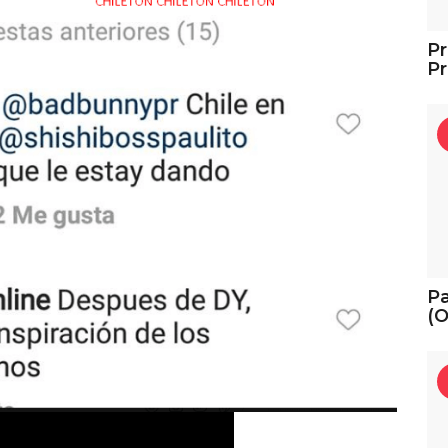
P
Pr
Pa
(O