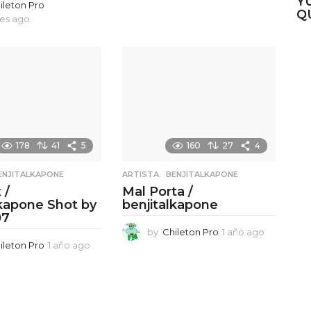
Y
ileton Pro
Q
es ago
5
m
e
s
e
s
a
g
o
178
41
5
160
27
4
ENJITALKAPONE
ARTISTA
,
BENJITALKAPONE
 /
Mal Porta /
lkapone Shot by
benjitalkapone
07
by
Chileton Pro
1 año ago
1
ileton Pro
1 año ago
1
a
a
ñ
ñ
o
o
a
a
g
g
o