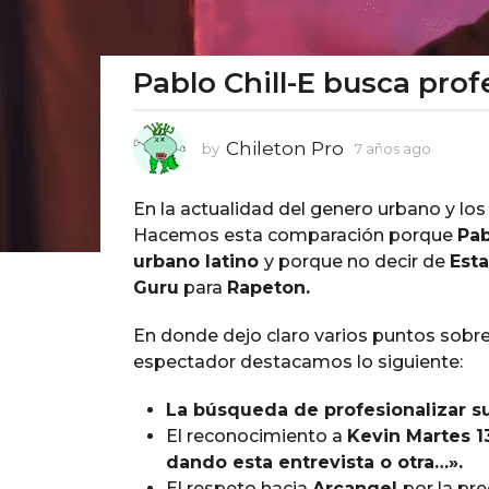
Pablo Chill-E busca prof
7
a
ñ
Chileton Pro
by
7 años ago
7
o
a
s
ñ
En la actualidad del genero urbano y lo
a
o
s
Hacemos esta comparación porque
Pab
g
a
urbano latino
y porque no decir de
Est
o
g
Guru
para
Rapeton.
7
o
a
En donde dejo claro varios puntos sobr
ñ
espectador destacamos lo siguiente:
o
s
La búsqueda de profesionalizar su
a
El reconocimiento a
Kevin Martes 1
g
dando esta entrevista o otra…».
o
El respeto hacia
Arcangel
por la pr