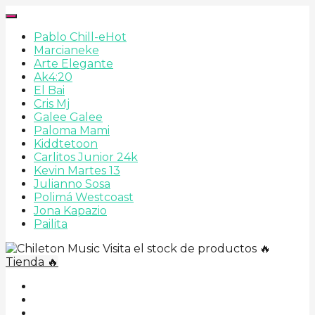
Pablo Chill-e
Hot
Marcianeke
Arte Elegante
Ak4:20
El Bai
Cris Mj
Galee Galee
Paloma Mami
Kiddtetoon
Carlitos Junior 24k
Kevin Martes 13
Julianno Sosa
Polimá Westcoast
Jona Kapazio
Pailita
Visita el stock de productos 🔥
Tienda 🔥