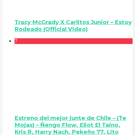
Tracy McGrady X Carlitos Junior – Estoy
Rodeado (Official Video)
7
Estreno del mejor junte de Chile – (Te
Mojas) – Ñengo Flow, Eliot El Taino,
Kris R, Harry Nach, Pekeño 77, Lito