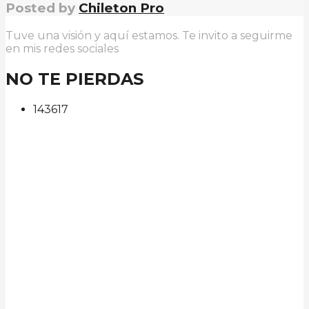
Posted by
Chileton Pro
Tuve una visión y aquí estamos. Te invito a seguirme
en mis redes sociales
NO TE PIERDAS
143
61
7