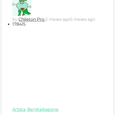
by
Chileton Pro
5 meses ago
5 meses ago
178
41
5
Artista
,
Benjitalkapone