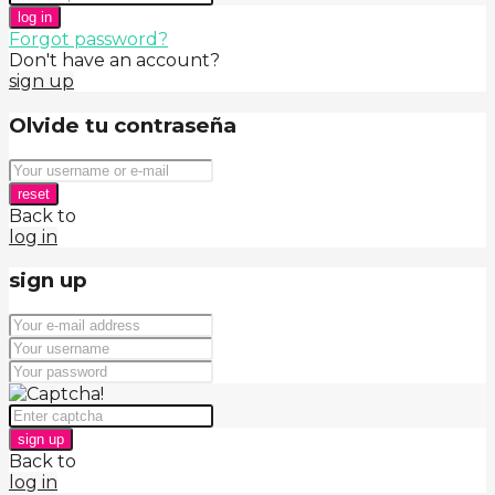
log in
Forgot password?
Don't have an account?
sign up
Olvide tu contraseña
reset
Back to
log in
sign up
sign up
Back to
log in