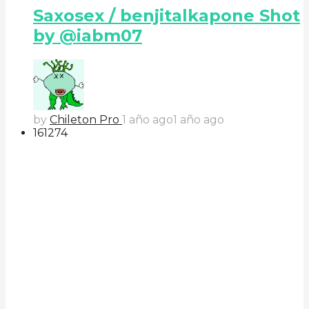
Saxosex / benjitalkapone Shot
by @iabm07
by
Chileton Pro
1 año ago
1 año ago
161
27
4