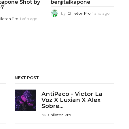
lkapone Shot by
benjitalkapone
07
by
Chileton Pro
1 año ago
1
ileton Pro
1 año ago
1
a
a
ñ
ñ
o
o
a
a
g
g
o
o
NEXT POST
AntiPaco - Victor La
Voz X Luxian X Alex
Sobre...
by
Chileton Pro