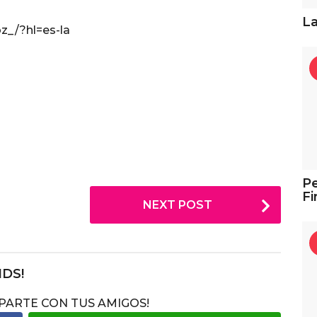
La
z_/?hl=es-la
Pe
Fi
NEXT POST
NDS!
MPARTE CON TUS AMIGOS!