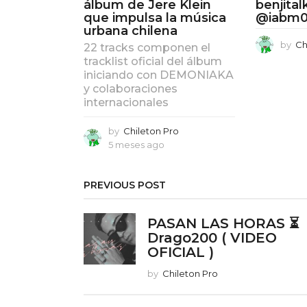
álbum de Jere Klein
benjita
que impulsa la música
@iabm
urbana chilena
by
Ch
22 tracks componen el
tracklist oficial del álbum
iniciando con DEMONIAKA
y colaboraciones
internacionales
by
Chileton Pro
5 meses ago
5
m
e
s
PREVIOUS POST
e
s
PASAN LAS HORAS ⏳
a
Drago200 ( VIDEO
g
o
OFICIAL )
by
Chileton Pro