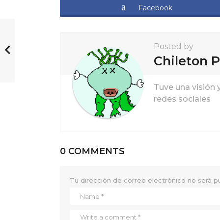
g
Facebook
i
n
Posted by
a
Chileton P
t
i
Tuve una visión 
redes sociales
o
n
0 COMMENTS
Tu dirección de correo electrónico no será p