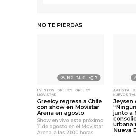
NO TE PIERDAS
142
61
7
EVENTOS
,
GREEICY
GREEICY
,
ARTISTA
,
J
MOVISTAR
NUEVOS TA
Greeicy regresa a Chile
Jeysen 
con show en Movistar
“Ningun
Arena en agosto
junto a 
consoli
Show en vivo este próximo
urbana 
11 de agosto en el Movistar
Nueva E
Arena, a las 21:00 horas