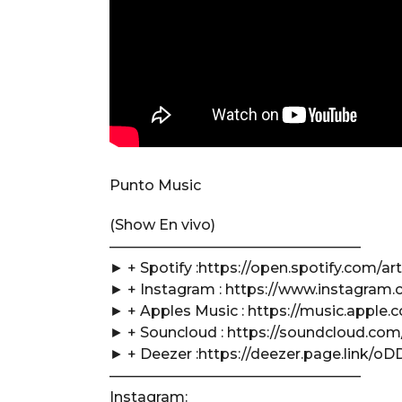
Punto Music
(Show En vivo)
—————————————————–
► + Spotify :https://open.spotify.com
► + Instagram : https://www.instagram.
► + Apples Music : https://music.apple.
► + Souncloud : https://soundcloud.co
► + Deezer :https://deezer.page.link
—————————————————–
Instagram: