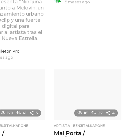
resenta “Ninguna
5 meses ago
5
 junto a Mclovin, un
m
nzamiento urbano
e
s
clip y una fuerte
e
digital para
s
 al artista tras el
a
 Nueva Estrella.
g
o
ileton Pro
es ago
5
m
e
s
e
s
a
g
o
178
41
5
161
27
4
ENJITALKAPONE
ARTISTA
,
BENJITALKAPONE
 /
Mal Porta /