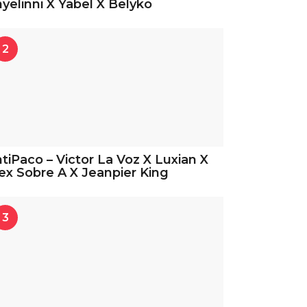
yelinni X Yabel X Belyko
2
tiPaco – Victor La Voz X Luxian X
ex Sobre A X Jeanpier King
3