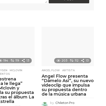
194
119
13
203
112
13
EYSEN
,
MCLOVIN
,
ANGEL FLOW
,
ARTISTA
LENTOS
Angel Flow presenta
estrena
“Dámelo Así”, su nuevo
a le llega”
videoclip que impulsa
Mclovin y
su propuesta dentro
da su propuesta
de la música urbana
tras el álbum La
strella
by
Chileton Pro