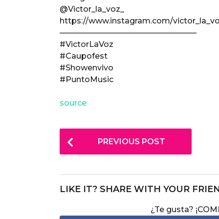
@Victor_la_voz_
https://www.instagram.com/victor_la_vo
—————————————————–
#VictorLaVoz
#Caupofest
#Showenvivo
#PuntoMusic
source
P
PREVIOUS POST
o
s
t
LIKE IT? SHARE WITH YOUR FRIE
P
¿Te gusta? ¡CO
a