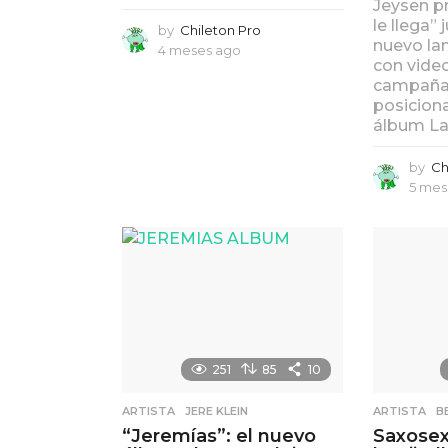
Jeysen p
le llega”
by
Chileton Pro
nuevo la
4 meses ago
4
con video
m
campaña 
e
posicionar
s
álbum La
e
s
a
by
Ch
g
5 mes
o
251
85
10
ARTISTA
,
JERE KLEIN
ARTISTA
,
B
“Jeremías”: el nuevo
Saxosex