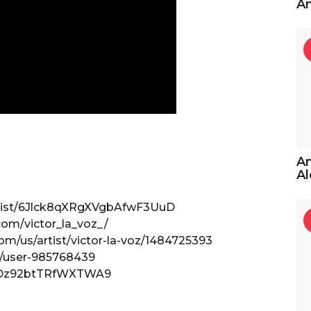
An
An
Al
/artist/6Jlck8qXRgXVgbAfwF3UuD
com/victor_la_voz_/
com/us/artist/victor-la-voz/1484725393
m/user-985768439
/oDDz92btTRfWXTWA9