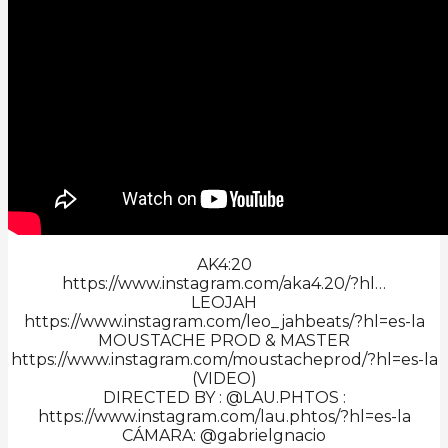
AK4:20
https://www.instagram.com/aka4.20/?hl…
LEOJAH
https://www.instagram.com/leo_jahbeats/?hl=es-la
MOUSTACHE PROD & MASTER
https://www.instagram.com/moustacheprod/?hl=es-la
(VIDEO)
DIRECTED BY : @LAU.PHTOS :
https://www.instagram.com/lau.phtos/?hl=es-la
CÁMARA: @gabrielgnacio