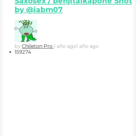
Saxosex / benjitalkapone Shot
by @iabm07
by
Chileton Pro
1 año ago
1 año ago
159
27
4