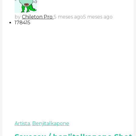
by
Chileton Pro
5 meses ago
5 meses ago
178
41
5
Artista
,
Benjitalkapone