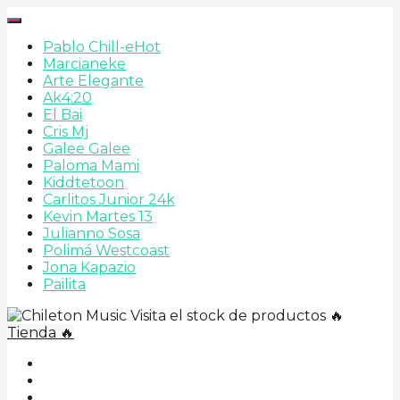
Pablo Chill-e
Hot
Marcianeke
Arte Elegante
Ak4:20
El Bai
Cris Mj
Galee Galee
Paloma Mami
Kiddtetoon
Carlitos Junior 24k
Kevin Martes 13
Julianno Sosa
Polimá Westcoast
Jona Kapazio
Pailita
Visita el stock de productos 🔥
Tienda 🔥