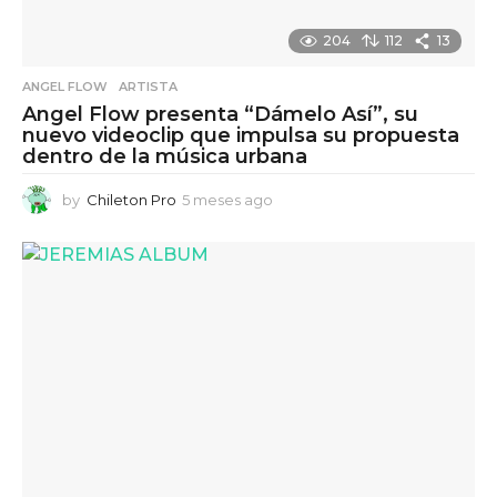
204
112
13
ANGEL FLOW
,
ARTISTA
Angel Flow presenta “Dámelo Así”, su
nuevo videoclip que impulsa su propuesta
dentro de la música urbana
by
Chileton Pro
5 meses ago
5
m
e
s
e
s
a
g
o