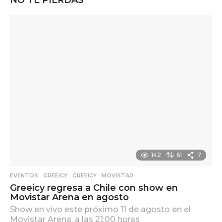
NO TE PIERDAS
142
61
7
EVENTOS
,
GREEICY
GREEICY
,
MOVISTAR
Greeicy regresa a Chile con show en
Movistar Arena en agosto
Show en vivo este próximo 11 de agosto en el
Movistar Arena, a las 21:00 horas