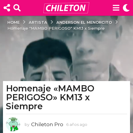
ARTISTA
ANDERSON EL MENORCITO
HOME
Homenaje "MAMBO PERIGOSO" KM13 x Siempre
Homenaje «MAMBO
6
a
PERIGOSO» KM13 x
ñ
Siempre
o
s
a
Chileton Pro
by
6 años ago
6
g
a