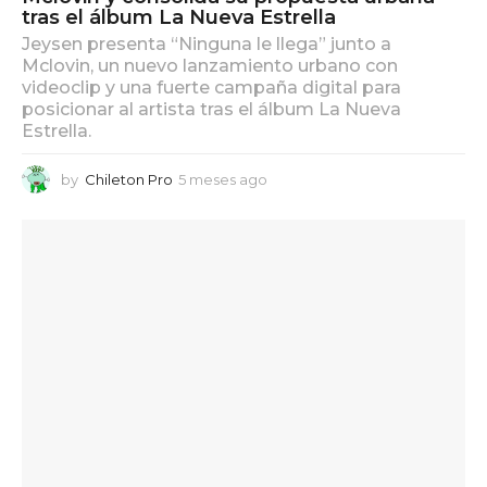
tras el álbum La Nueva Estrella
Jeysen presenta “Ninguna le llega” junto a
Mclovin, un nuevo lanzamiento urbano con
videoclip y una fuerte campaña digital para
posicionar al artista tras el álbum La Nueva
Estrella.
by
Chileton Pro
5 meses ago
5
m
e
s
e
s
a
g
o