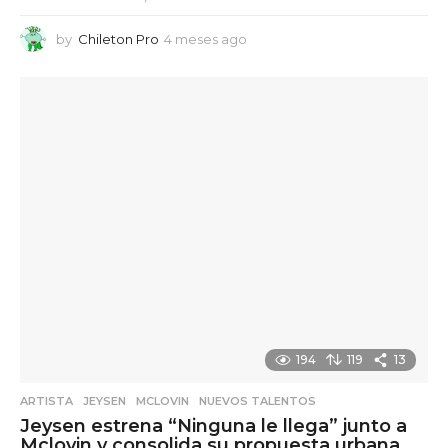
by
Chileton Pro
4 meses ago
4
m
e
s
e
s
a
g
o
194
119
13
ARTISTA
,
JEYSEN
,
MCLOVIN
,
NUEVOS TALENTOS
Jeysen estrena “Ninguna le llega” junto a
Mclovin y consolida su propuesta urbana