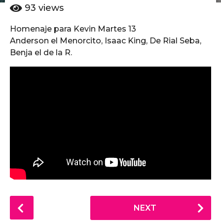
ñ
o
93
views
o
6
s
Homenaje para Kevin Martes 13
a
a
Anderson el Menorcito, Isaac King, De Rial Seba,
ñ
g
o
Benja el de la R.
o
s
a
g
o
P
NEXT
o