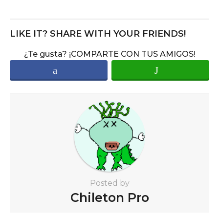
s
t
P
LIKE IT? SHARE WITH YOUR FRIENDS!
a
¿Te gusta? ¡COMPARTE CON TUS AMIGOS!
g
i
n
a
t
i
o
n
Posted by
Chileton Pro