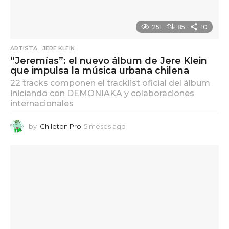
251
85
10
ARTISTA
,
JERE KLEIN
“Jeremías”: el nuevo álbum de Jere Klein
que impulsa la música urbana chilena
22 tracks componen el tracklist oficial del álbum
iniciando con DEMONIAKA y colaboraciones
internacionales
by
Chileton Pro
5 meses ago
5
m
e
s
e
s
a
g
o