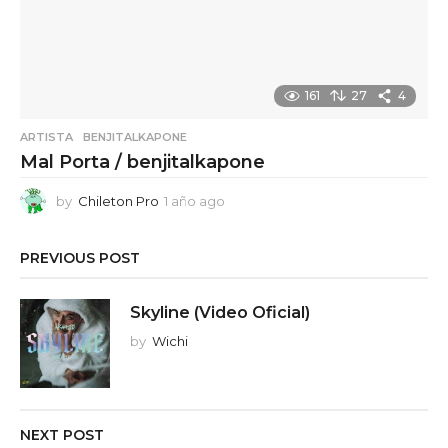
161
27
4
ARTISTA
,
BENJITALKAPONE
Mal Porta / benjitalkapone
by
Chileton Pro
1 año ago
1
a
ñ
PREVIOUS POST
o
a
g
Skyline (Video Oficial)
o
by
Wichi
NEXT POST