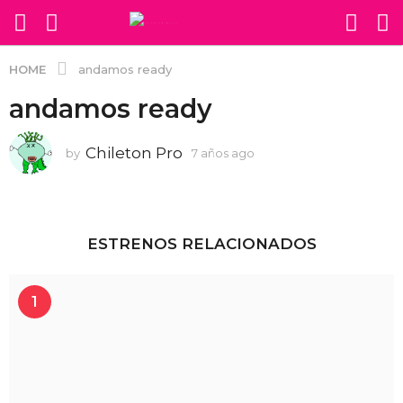
HOME
andamos ready
andamos ready
Chileton Pro
by
7 años ago
7
a
ñ
o
s
a
ESTRENOS RELACIONADOS
g
o
1