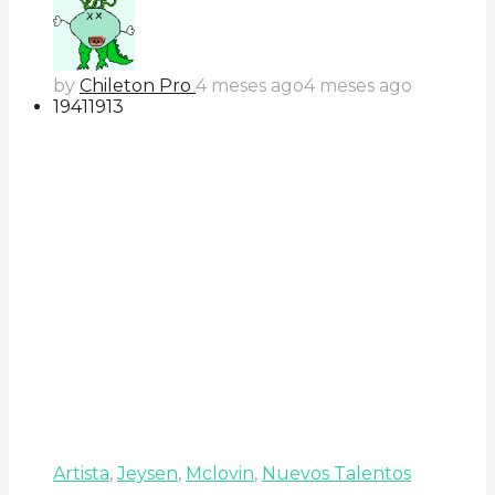
by
Chileton Pro
4 meses ago
4 meses ago
194
119
13
Artista
,
Jeysen
,
Mclovin
,
Nuevos Talentos