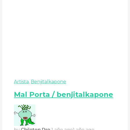
Artista
,
Benjitalkapone
Mal Porta / benjitalkapone
by
Chileton Pro
1 año ago
1 año ago