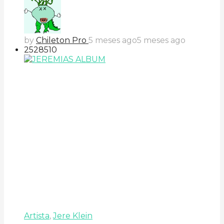
by
Chileton Pro
5 meses ago
5 meses ago
252
85
10
Artista
,
Jere Klein