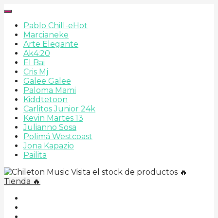
Pablo Chill-e
Hot
Marcianeke
Arte Elegante
Ak4:20
El Bai
Cris Mj
Galee Galee
Paloma Mami
Kiddtetoon
Carlitos Junior 24k
Kevin Martes 13
Julianno Sosa
Polimá Westcoast
Jona Kapazio
Pailita
Visita el stock de productos 🔥
Tienda 🔥