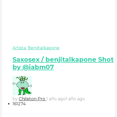
Artista
,
Benjitalkapone
Saxosex / benjitalkapone Shot
by @iabm07
by
Chileton Pro
1 año ago
1 año ago
161
27
4