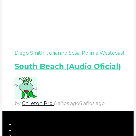
Diego Smith
,
Julianno Sosa
,
Polimá Westcoast
South Beach (Audio Oficial)
by
Chileton Pro
6 años ago
6 años ago