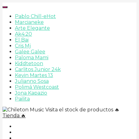
Pablo Chill-e
Hot
Marcianeke
Arte Elegante
Ak4:20
El Bai
Cris Mj
Galee Galee
Paloma Mami
Kiddtetoon
Carlitos Junior 24k
Kevin Martes 13
Julianno Sosa
Polimá Westcoast
Jona Kapazio
Pailita
Visita el stock de productos 🔥
Tienda 🔥