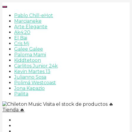
Pablo Chill-e
Hot
Marcianeke
Arte Elegante
Ak4:20
El Bai
Cris Mj
Galee Galee
Paloma Mami
Kiddtetoon
Carlitos Junior 24k
Kevin Martes 13
Julianno Sosa
Polimá Westcoast
Jona Kapazio
Pailita
Visita el stock de productos 🔥
Tienda 🔥