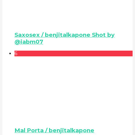
Saxosex / benjitalkapone Shot by
@iabm07
6
Mal Porta / benjitalkapone