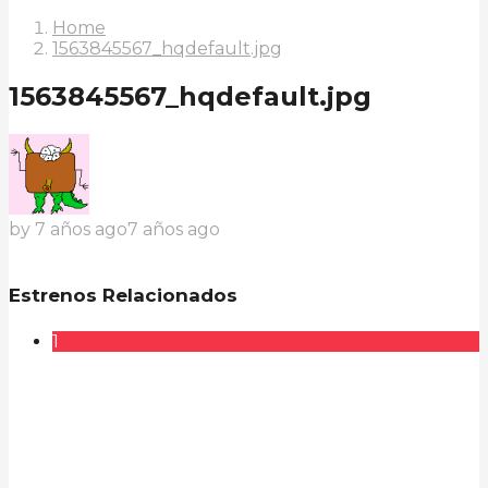
Home
1563845567_hqdefault.jpg
1563845567_hqdefault.jpg
by
7 años ago
7 años ago
Estrenos Relacionados
1