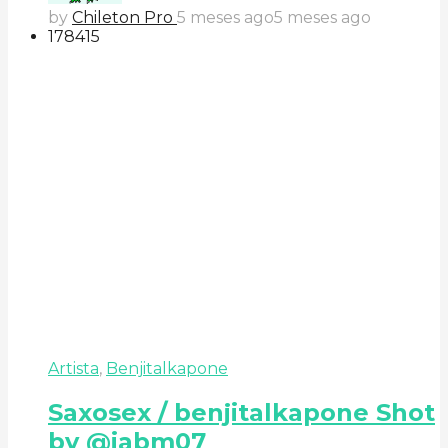
by
Chileton Pro
5 meses ago
5 meses ago
178
41
5
Artista
,
Benjitalkapone
Saxosex / benjitalkapone Shot
by @iabm07