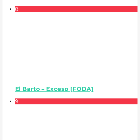
8
El Barto – Exceso [FODA]
9