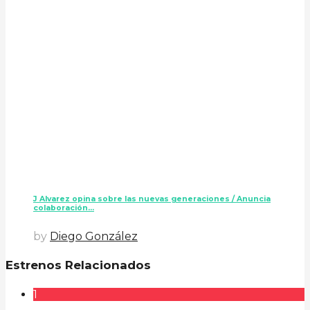
J Alvarez opina sobre las nuevas generaciones / Anuncia
colaboración...
by
Diego González
Estrenos Relacionados
1