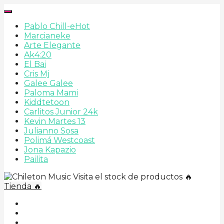
Pablo Chill-e
Hot
Marcianeke
Arte Elegante
Ak4:20
El Bai
Cris Mj
Galee Galee
Paloma Mami
Kiddtetoon
Carlitos Junior 24k
Kevin Martes 13
Julianno Sosa
Polimá Westcoast
Jona Kapazio
Pailita
Visita el stock de productos 🔥
Tienda 🔥