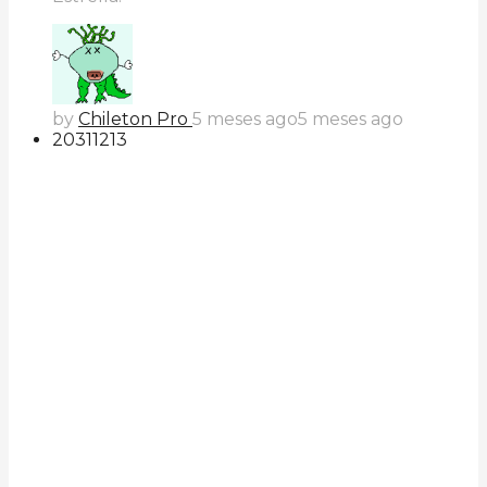
by
Chileton Pro
5 meses ago
5 meses ago
203
112
13