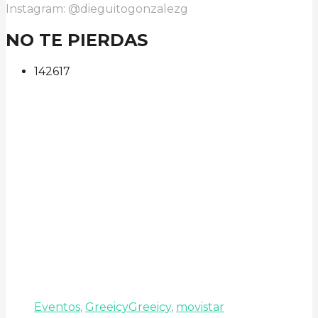
Instagram: @dieguitogonzalezg
NO TE PIERDAS
142
61
7
Eventos
,
Greeicy
Greeicy
,
movistar