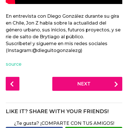
En entrevista con Diego González durante su gira
en Chile, Jon Z habla sobre la actualidad del
género urbano, sus inicios, futuros proyectos, y se
ríe de salto de Brytiago al público.
Suscríbete! y sígueme en mis redes sociales
(Instagram:@dieguitogonzalezg)
source
P
NEXT
o
s
t
P
LIKE IT? SHARE WITH YOUR FRIENDS!
a
¿Te gusta? ¡COMPARTE CON TUS AMIGOS!
g