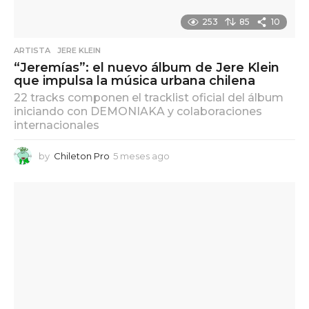
253
85
10
ARTISTA
,
JERE KLEIN
“Jeremías”: el nuevo álbum de Jere Klein
que impulsa la música urbana chilena
22 tracks componen el tracklist oficial del álbum
iniciando con DEMONIAKA y colaboraciones
internacionales
by
Chileton Pro
5 meses ago
5
m
e
s
e
s
a
g
o