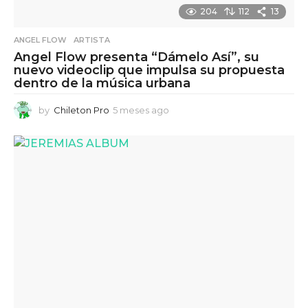
204
112
13
ANGEL FLOW
,
ARTISTA
Angel Flow presenta “Dámelo Así”, su
nuevo videoclip que impulsa su propuesta
dentro de la música urbana
by
Chileton Pro
5 meses ago
5
m
e
s
e
s
a
g
o