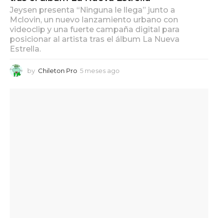
Jeysen presenta “Ninguna le llega” junto a
Mclovin, un nuevo lanzamiento urbano con
videoclip y una fuerte campaña digital para
posicionar al artista tras el álbum La Nueva
Estrella.
by
Chileton Pro
5 meses ago
5
m
e
s
e
s
a
g
o