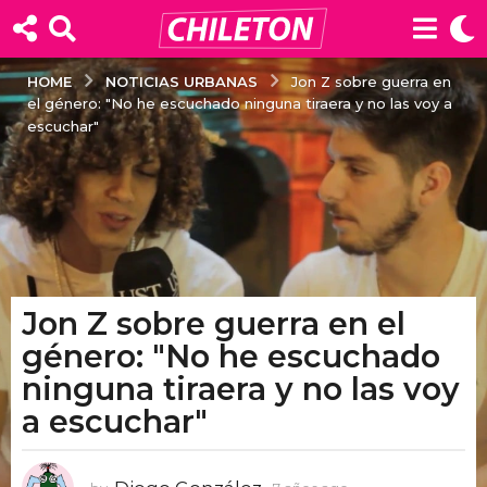
NOTICIAS URBANAS
HOME
Jon Z sobre guerra en
el género: "No he escuchado ninguna tiraera y no las voy a
escuchar"
Jon Z sobre guerra en el
7
a
género: "No he escuchado
ñ
ninguna tiraera y no las voy
o
a escuchar"
s
a
g