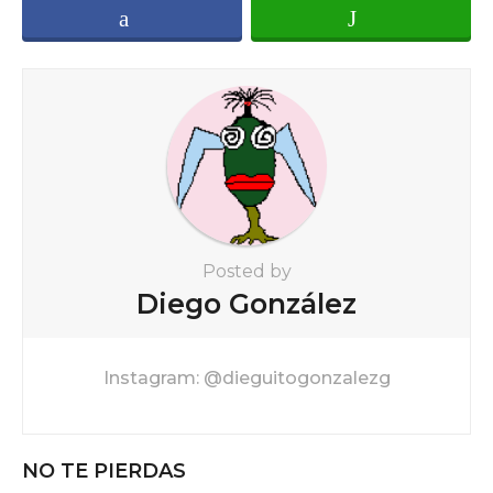
i
n
a
t
i
o
n
Posted by
Diego González
Instagram: @dieguitogonzalezg
NO TE PIERDAS