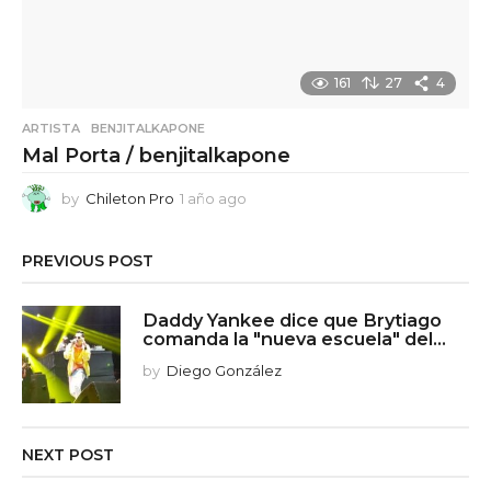
161
27
4
ARTISTA
,
BENJITALKAPONE
Mal Porta / benjitalkapone
by
Chileton Pro
1 año ago
1
a
ñ
PREVIOUS POST
o
a
g
Daddy Yankee dice que Brytiago
o
comanda la "nueva escuela" del...
by
Diego González
NEXT POST