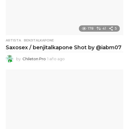
178
41
5
ARTISTA
,
BENJITALKAPONE
Saxosex / benjitalkapone Shot by @iabm07
by
Chileton Pro
1 año ago
1
a
ñ
o
a
g
o