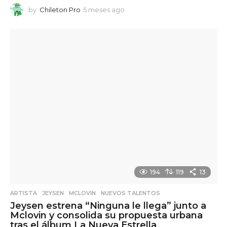
by
Chileton Pro
5 meses ago
5
m
e
s
e
s
a
g
o
194
119
13
ARTISTA
,
JEYSEN
,
MCLOVIN
,
NUEVOS TALENTOS
Jeysen estrena “Ninguna le llega” junto a
Mclovin y consolida su propuesta urbana
tras el álbum La Nueva Estrella