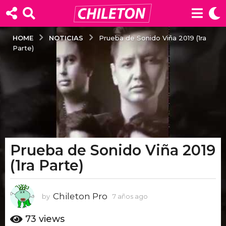
NOTICIAS
HOME
Prueba de Sonido Viña 2019 (1ra
Parte)
Prueba de Sonido Viña 2019
7
a
(1ra Parte)
ñ
o
Chileton Pro
s
by
7 años ago
7
a
a
ñ
73
views
g
o