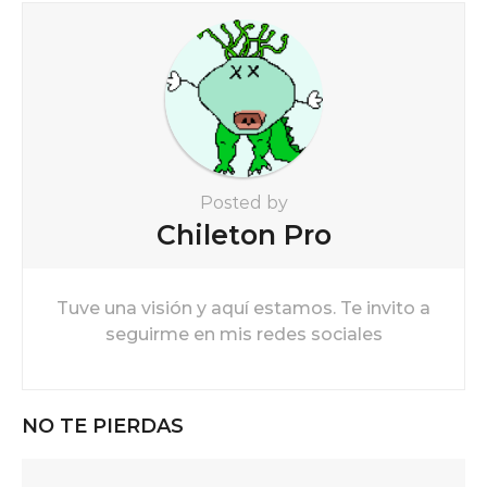
a
t
i
o
n
Posted by
Chileton Pro
Tuve una visión y aquí estamos. Te invito a
seguirme en mis redes sociales
NO TE PIERDAS