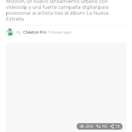
Mclovin, un nuevo lanzamiento urbano con
videoclip y una fuerte campaña digital para
posicionar al artista tras el álbum La Nueva
Estrella.
by
Chileton Pro
5 meses ago
5
m
e
s
e
s
a
g
o
204
112
13