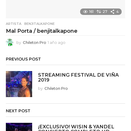
161
27
4
ARTISTA
,
BENJITALKAPONE
Mal Porta / benjitalkapone
by
Chileton Pro
1 año ago
1
a
ñ
PREVIOUS POST
o
a
g
STREAMING FESTIVAL DE VIÑA
o
2019
by
Chileton Pro
NEXT POST
¡EXCLUSIVO! WISIN & YANDEL