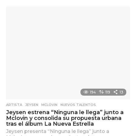
m
e
s
e
s
a
g
o
194
119
13
ARTISTA
,
JEYSEN
,
MCLOVIN
,
NUEVOS TALENTOS
Jeysen estrena “Ninguna le llega” junto a
Mclovin y consolida su propuesta urbana
tras el álbum La Nueva Estrella
Jeysen presenta “Ninguna le llega” junto a