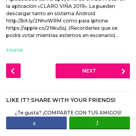
la aplicación «CLARO VIÑA 2019». La pueden
descargar tanto en sistema Android
http://bit.ly/2NhoWRM como para Iphone
https://apple.co/2Nku5sj. (Recordarles que se
podrá votar mientras estemos en escenario)…
source
P
NEXT
o
s
t
P
LIKE IT? SHARE WITH YOUR FRIENDS!
a
¿Te gusta? ¡COMPARTE CON TUS AMIGOS!
g
i
n