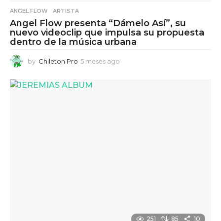
ANGEL FLOW
,
ARTISTA
Angel Flow presenta “Dámelo Así”, su
nuevo videoclip que impulsa su propuesta
dentro de la música urbana
by
Chileton Pro
5 meses ago
5
m
e
s
e
s
a
g
o
251
85
10