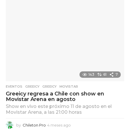
143
61
7
EVENTOS
,
GREEICY
GREEICY
,
MOVISTAR
Greeicy regresa a Chile con show en
Movistar Arena en agosto
Show en vivo este próximo 11 de agosto en el
Movistar Arena, a las 21:00 horas
by
Chileton Pro
4 meses ago
4