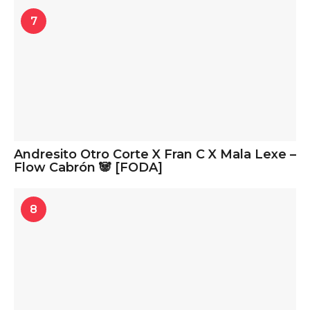
7
Andresito Otro Corte X Fran C X Mala Lexe –
Flow Cabrón 🐼 [FODA]
8