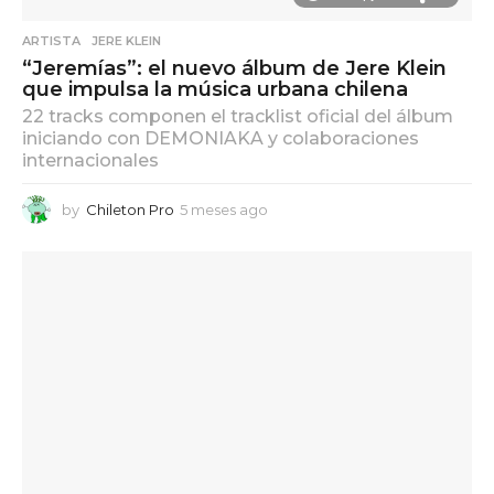
ARTISTA
,
JERE KLEIN
“Jeremías”: el nuevo álbum de Jere Klein
que impulsa la música urbana chilena
22 tracks componen el tracklist oficial del álbum
iniciando con DEMONIAKA y colaboraciones
internacionales
by
Chileton Pro
5 meses ago
5
m
e
s
e
s
a
g
o