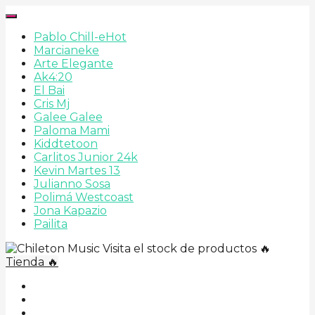
Pablo Chill-e
Hot
Marcianeke
Arte Elegante
Ak4:20
El Bai
Cris Mj
Galee Galee
Paloma Mami
Kiddtetoon
Carlitos Junior 24k
Kevin Martes 13
Julianno Sosa
Polimá Westcoast
Jona Kapazio
Pailita
Visita el stock de productos 🔥
Tienda 🔥