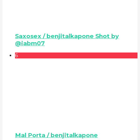
Saxosex / benjitalkapone Shot by
@iabm07
6
Mal Porta / benjitalkapone