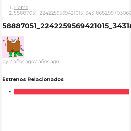
Home
58887051_2242259569421015_3431868299703066
58887051_2242259569421015_3431
by
7 años ago
7 años ago
Estrenos Relacionados
1