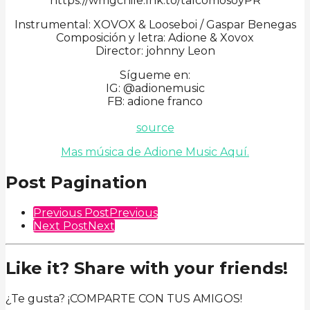
https://wmgchile.lnk.to/talcomosoyPR
Instrumental: XOVOX & Looseboi / Gaspar Benegas
Composición y letra: Adione & Xovox
Director: johnny Leon
Sígueme en:
IG: @adionemusic
FB: adione franco
source
Mas música de Adione Music Aquí.
Post Pagination
Previous Post
Previous
Next Post
Next
Like it? Share with your friends!
¿Te gusta? ¡COMPARTE CON TUS AMIGOS!