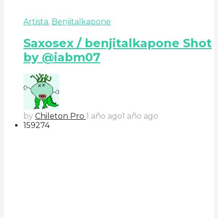
Artista
,
Benjitalkapone
Saxosex / benjitalkapone Shot
by @iabm07
by
Chileton Pro
1 año ago
1 año ago
159
27
4