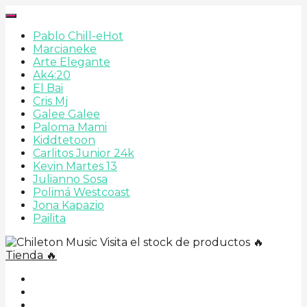
Pablo Chill-e
Hot
Marcianeke
Arte Elegante
Ak4:20
El Bai
Cris Mj
Galee Galee
Paloma Mami
Kiddtetoon
Carlitos Junior 24k
Kevin Martes 13
Julianno Sosa
Polimá Westcoast
Jona Kapazio
Pailita
Visita el stock de productos 🔥
Tienda 🔥