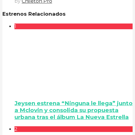
by
Chileton Pro
Estrenos Relacionados
1
Jeysen estrena “Ninguna le llega” junto
a Mclovin y consolida su propuesta
urbana tras el álbum La Nueva Estrella
2