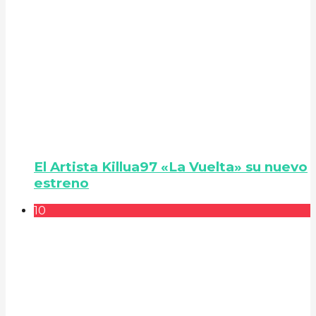
El Artista Killua97 «La Vuelta» su nuevo
estreno
10