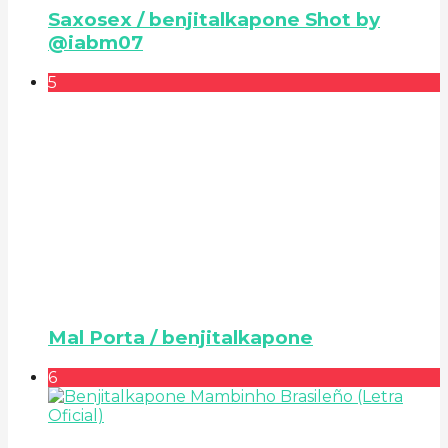
Saxosex / benjitalkapone Shot by
@iabm07
5
Mal Porta / benjitalkapone
6