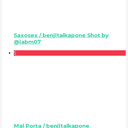
Saxosex / benjitalkapone Shot by
@iabm07
5
Mal Porta / benjitalkapone