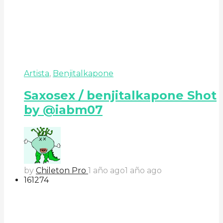
Artista
,
Benjitalkapone
Saxosex / benjitalkapone Shot
by @iabm07
by
Chileton Pro
1 año ago
1 año ago
161
27
4