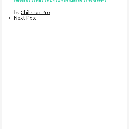
Forest se separa de Diflow y seguira su carrera como...
by
Chileton Pro
Next Post