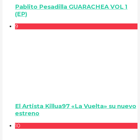
Pablito Pesadilla GUARACHEA VOL 1
(EP)
9
El Artista Killua97 «La Vuelta» su nuevo
estreno
10