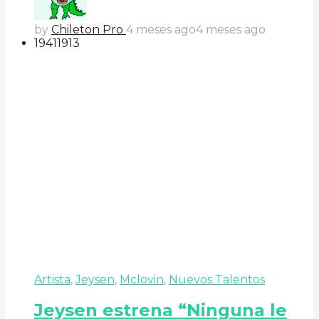
by
Chileton Pro
4 meses ago
4 meses ago
194
119
13
Artista
,
Jeysen
,
Mclovin
,
Nuevos Talentos
Jeysen estrena “Ninguna le