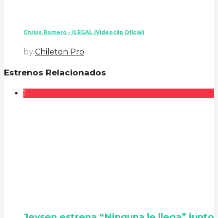
Chriss Romero - ILEGAL (Videoclip Oficial)
by
Chileton Pro
Estrenos Relacionados
1
Jeysen estrena “Ninguna le llega” junto