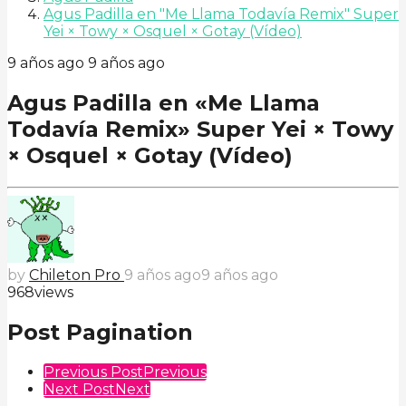
Agus Padilla en "Me Llama Todavía Remix" Super
Yei × Towy × Osquel × Gotay (Vídeo)
9 años ago
9 años ago
Agus Padilla en «Me Llama
Todavía Remix» Super Yei × Towy
× Osquel × Gotay (Vídeo)
by
Chileton Pro
9 años ago
9 años ago
968
views
Post Pagination
Previous Post
Previous
Next Post
Next