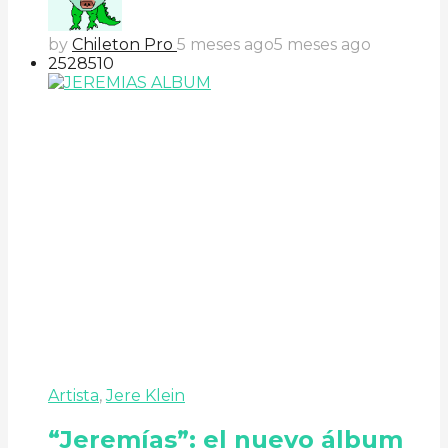
by
Chileton Pro
5 meses ago
5 meses ago
252
85
10
Artista
,
Jere Klein
“Jeremías”: el nuevo álbum