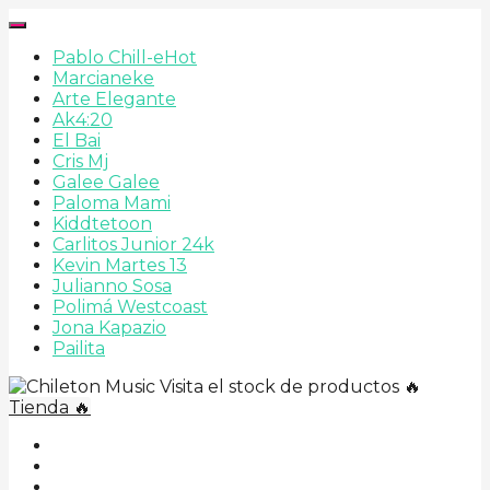
Pablo Chill-e
Hot
Marcianeke
Arte Elegante
Ak4:20
El Bai
Cris Mj
Galee Galee
Paloma Mami
Kiddtetoon
Carlitos Junior 24k
Kevin Martes 13
Julianno Sosa
Polimá Westcoast
Jona Kapazio
Pailita
Visita el stock de productos 🔥
Tienda 🔥