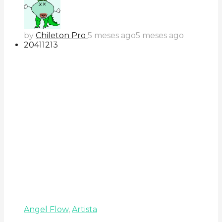
by
Chileton Pro
5 meses ago
5 meses ago
204
112
13
Angel Flow
,
Artista