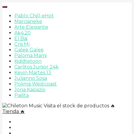
Pablo Chill-e
Hot
Marcianeke
Arte Elegante
Ak4:20
El Bai
Cris Mj
Galee Galee
Paloma Mami
Kiddtetoon
Carlitos Junior 24k
Kevin Martes 13
Julianno Sosa
Polimá Westcoast
Jona Kapazio
Pailita
Visita el stock de productos 🔥
Tienda 🔥