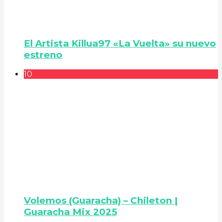
El Artista Killua97 «La Vuelta» su nuevo
estreno
10
Volemos (Guaracha) – Chileton |
Guaracha Mix 2025