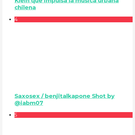
Klein que impulsa la música urbana
chilena
4
Saxosex / benjitalkapone Shot by
@iabm07
5