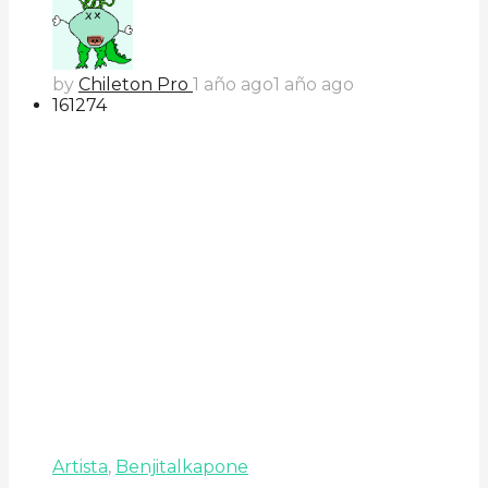
by
Chileton Pro
1 año ago
1 año ago
161
27
4
Artista
,
Benjitalkapone