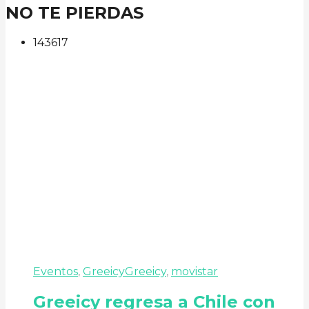
NO TE PIERDAS
143
61
7
Eventos
,
Greeicy
Greeicy
,
movistar
Greeicy regresa a Chile con