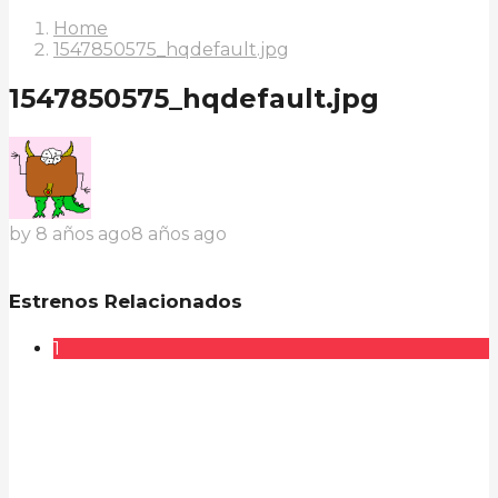
Home
1547850575_hqdefault.jpg
1547850575_hqdefault.jpg
by
8 años ago
8 años ago
Estrenos Relacionados
1