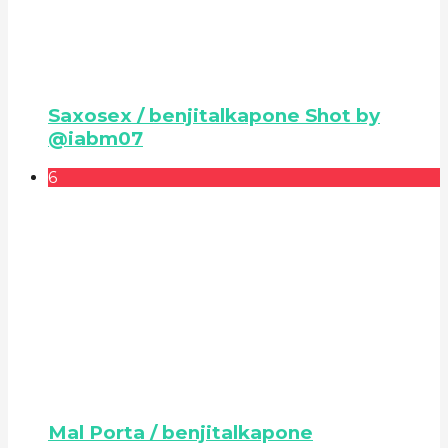
Saxosex / benjitalkapone Shot by
@iabm07
6
Mal Porta / benjitalkapone