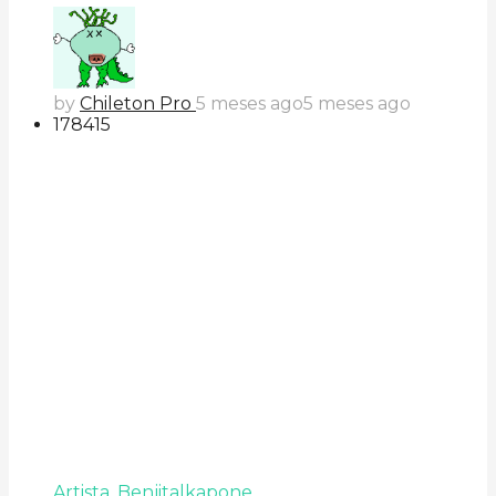
by
Chileton Pro
5 meses ago
5 meses ago
178
41
5
Artista
,
Benjitalkapone