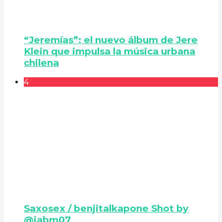
“Jeremías”: el nuevo álbum de Jere
Klein que impulsa la música urbana
chilena
4
Saxosex / benjitalkapone Shot by
@iabm07