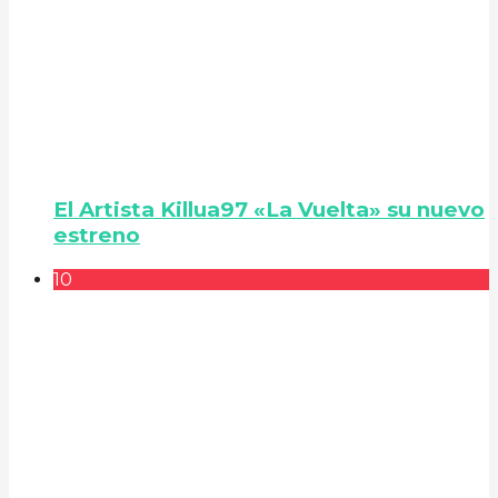
El Artista Killua97 «La Vuelta» su nuevo
estreno
10