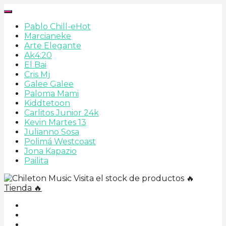
Pablo Chill-e
Hot
Marcianeke
Arte Elegante
Ak4:20
El Bai
Cris Mj
Galee Galee
Paloma Mami
Kiddtetoon
Carlitos Junior 24k
Kevin Martes 13
Julianno Sosa
Polimá Westcoast
Jona Kapazio
Pailita
Visita el stock de productos 🔥
Tienda 🔥