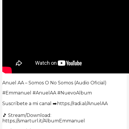
Anuel AA – Somos O No Somos (Audio Oficial)
#Emmanuel #AnuelAA #NuevoAlbum
Suscríbete a mi canal ➡️https://radi.al/AnuelAA
🎵 Stream/Download:
https://smarturl.it/AlbumEmmanuel