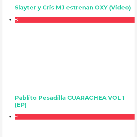
Slayter y Cris MJ estrenan OXY (Video)
8
Pablito Pesadilla GUARACHEA VOL 1
(EP)
9