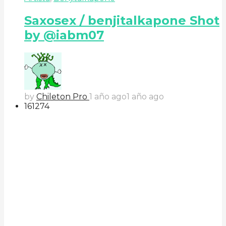
Saxosex / benjitalkapone Shot
by @iabm07
by
Chileton Pro
1 año ago
1 año ago
161
27
4