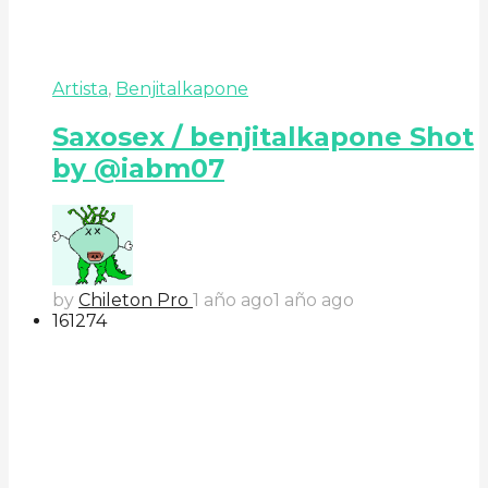
Artista
,
Benjitalkapone
Saxosex / benjitalkapone Shot
by @iabm07
by
Chileton Pro
1 año ago
1 año ago
161
27
4