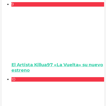
9
El Artista Killua97 «La Vuelta» su nuevo
estreno
10