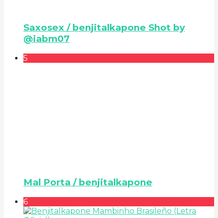
Saxosex / benjitalkapone Shot by
@iabm07
5
Mal Porta / benjitalkapone
6