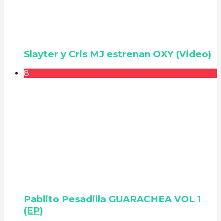
Slayter y Cris MJ estrenan OXY (Video)
8
Pablito Pesadilla GUARACHEA VOL 1
(EP)