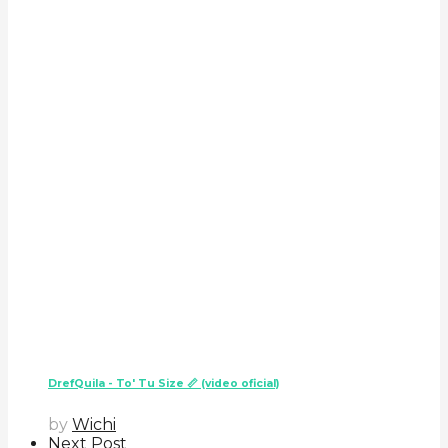
DrefQuila - To' Tu Size 📏 (video oficial)
by
Wichi
Next Post