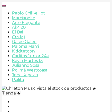
Pablo Chill-e
Hot
Marcianeke
Arte Elegante
Ak4:20
El Bai
Cris Mj
Galee Galee
Paloma Mami
Kiddtetoon
Carlitos Junior 24k
Kevin Martes 13
Julianno Sosa
Polimá Westcoast
Jona Kapazio
Pailita
Visita el stock de productos 🔥
Tienda 🔥