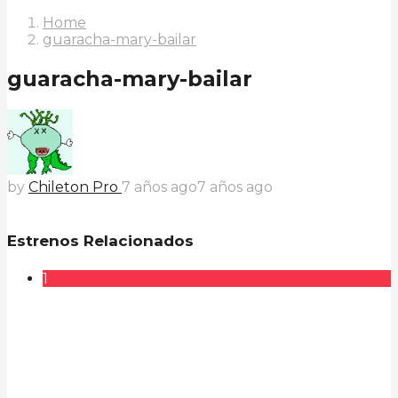
Home
guaracha-mary-bailar
guaracha-mary-bailar
by
Chileton Pro
7 años ago
7 años ago
Estrenos Relacionados
1