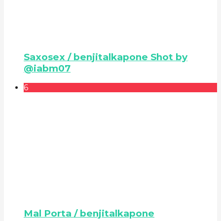
Saxosex / benjitalkapone Shot by
@iabm07
6
Mal Porta / benjitalkapone