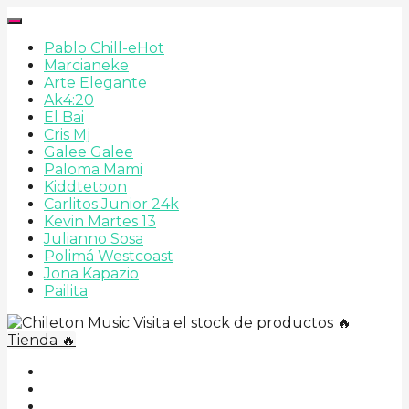
Pablo Chill-e
Hot
Marcianeke
Arte Elegante
Ak4:20
El Bai
Cris Mj
Galee Galee
Paloma Mami
Kiddtetoon
Carlitos Junior 24k
Kevin Martes 13
Julianno Sosa
Polimá Westcoast
Jona Kapazio
Pailita
Visita el stock de productos 🔥
Tienda 🔥