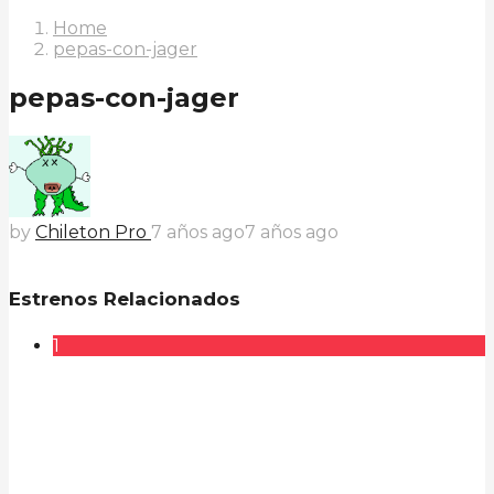
Home
pepas-con-jager
pepas-con-jager
by
Chileton Pro
7 años ago
7 años ago
Estrenos Relacionados
1