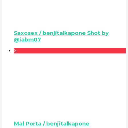
Saxosex / benjitalkapone Shot by
@iabm07
6
Mal Porta / benjitalkapone