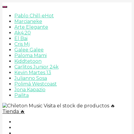
Pablo Chill-e
Hot
Marcianeke
Arte Elegante
Ak4:20
El Bai
Cris Mj
Galee Galee
Paloma Mami
Kiddtetoon
Carlitos Junior 24k
Kevin Martes 13
Julianno Sosa
Polimá Westcoast
Jona Kapazio
Pailita
Visita el stock de productos 🔥
Tienda 🔥