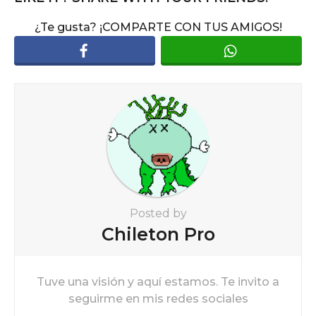
a
¿Te gusta? ¡COMPARTE CON TUS AMIGOS!
g
i
n
a
t
i
o
n
Posted by
Chileton Pro
Tuve una visión y aquí estamos. Te invito a
seguirme en mis redes sociales