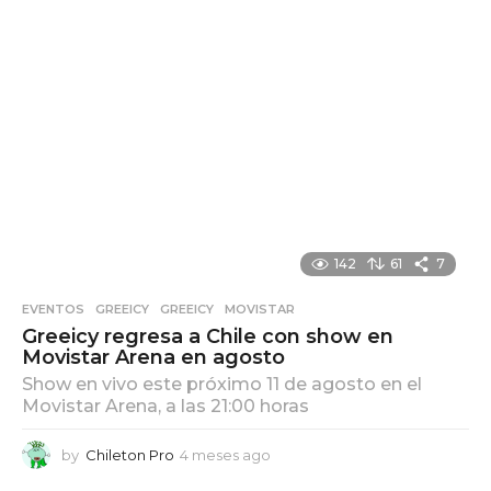
142
61
7
EVENTOS
,
GREEICY
GREEICY
,
MOVISTAR
Greeicy regresa a Chile con show en
Movistar Arena en agosto
Show en vivo este próximo 11 de agosto en el
Movistar Arena, a las 21:00 horas
by
Chileton Pro
4 meses ago
4
m