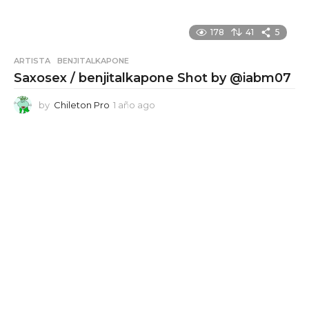
178
41
5
ARTISTA
,
BENJITALKAPONE
Saxosex / benjitalkapone Shot by @iabm07
by
Chileton Pro
1 año ago
1
a
ñ
o
a
g
o