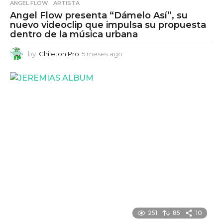
ANGEL FLOW
,
ARTISTA
Angel Flow presenta “Dámelo Así”, su
nuevo videoclip que impulsa su propuesta
dentro de la música urbana
by
Chileton Pro
5 meses ago
5
m
e
s
e
s
a
g
o
251
85
10