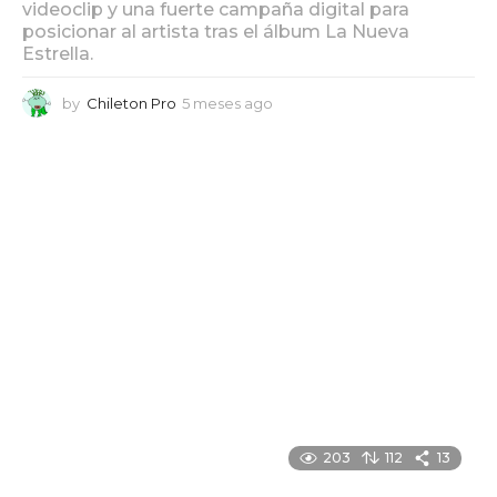
videoclip y una fuerte campaña digital para
posicionar al artista tras el álbum La Nueva
Estrella.
by
Chileton Pro
5 meses ago
5
m
e
s
e
s
a
g
o
203
112
13