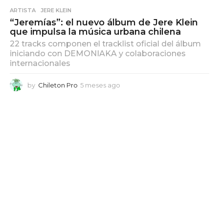
ARTISTA
,
JERE KLEIN
“Jeremías”: el nuevo álbum de Jere Klein
que impulsa la música urbana chilena
22 tracks componen el tracklist oficial del álbum
iniciando con DEMONIAKA y colaboraciones
internacionales
by
Chileton Pro
5 meses ago
5
m
e
s
e
s
a
g
o