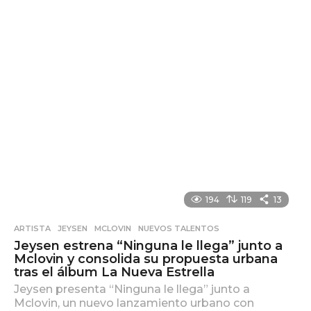
e
s
e
s
a
g
o
194
119
13
ARTISTA
,
JEYSEN
,
MCLOVIN
,
NUEVOS TALENTOS
Jeysen estrena “Ninguna le llega” junto a
Mclovin y consolida su propuesta urbana
tras el álbum La Nueva Estrella
Jeysen presenta “Ninguna le llega” junto a
Mclovin, un nuevo lanzamiento urbano con