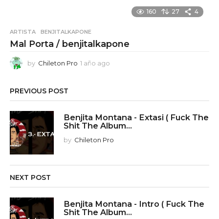
160
27
4
ARTISTA
,
BENJITALKAPONE
Mal Porta / benjitalkapone
by
Chileton Pro
1 año ago
1
a
ñ
PREVIOUS POST
o
a
g
Benjita Montana - Extasi ( Fuck The
o
Shit The Album...
by
Chileton Pro
NEXT POST
Benjita Montana - Intro ( Fuck The
Shit The Album...