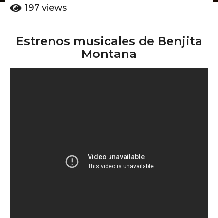
ñ
o
197
views
o
6
s
a
a
Estrenos musicales de Benjita
ñ
g
Montana
o
o
s
a
g
o