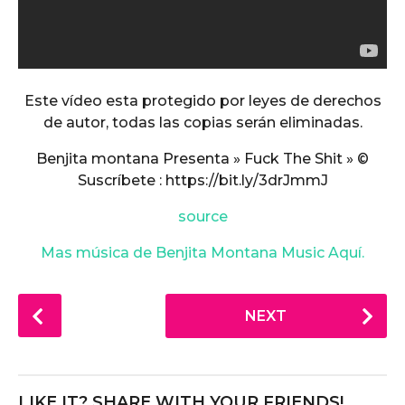
Este vídeo esta protegido por leyes de derechos
de autor, todas las copias serán eliminadas.
Benjita montana Presenta » Fuck The Shit » ©
Suscríbete : https://bit.ly/3drJmmJ
source
Mas música de Benjita Montana Music Aquí.
P
NEXT
o
s
t
P
LIKE IT? SHARE WITH YOUR FRIENDS!