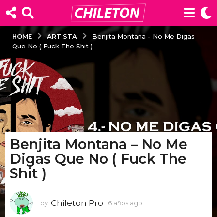
ARTISTA
HOME
Benjita Montana - No Me Digas
Que No ( Fuck The Shit )
Benjita Montana – No Me
6
a
Digas Que No ( Fuck The
ñ
Shit )
o
s
a
Chileton Pro
by
6 años ago
6
g
a