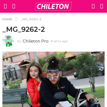
HOME
_MG_9262-2
_MG_9262-2
Chileton Pro
by
8 años ago
8
a
ñ
o
s
a
g
o