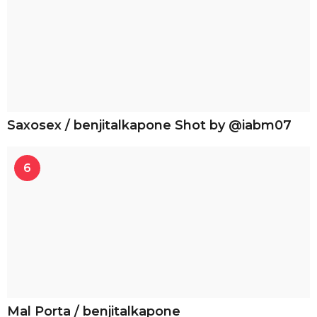
Saxosex / benjitalkapone Shot by @iabm07
6
Mal Porta / benjitalkapone