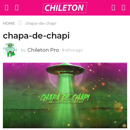
HOME
chapa-de-chapi
chapa-de-chapi
Chileton Pro
by
8 años ago
8
a
ñ
o
s
a
g
o