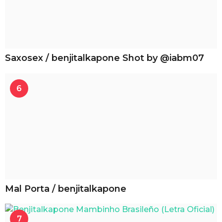
Saxosex / benjitalkapone Shot by @iabm07
6
Mal Porta / benjitalkapone
7