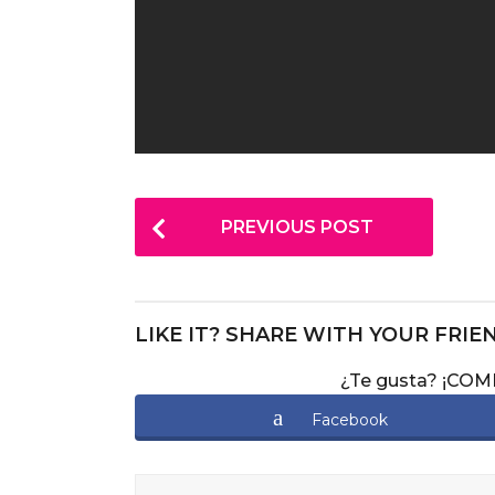
P
PREVIOUS POST
o
s
t
LIKE IT? SHARE WITH YOUR FRIE
P
¿Te gusta? ¡CO
a
g
Facebook
i