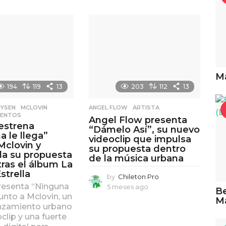
Ma
194
119
13
203
112
13
EYSEN
,
MCLOVIN
,
ANGEL FLOW
,
ARTISTA
LENTOS
Angel Flow presenta
estrena
“Dámelo Así”, su nuevo
a le llega”
videoclip que impulsa
Mclovin y
su propuesta dentro
da su propuesta
de la música urbana
tras el álbum La
strella
by
Chileton Pro
resenta “Ninguna
5 meses ago
5
Be
 junto a Mclovin, un
m
M
nzamiento urbano
e
s
clip y una fuerte
e