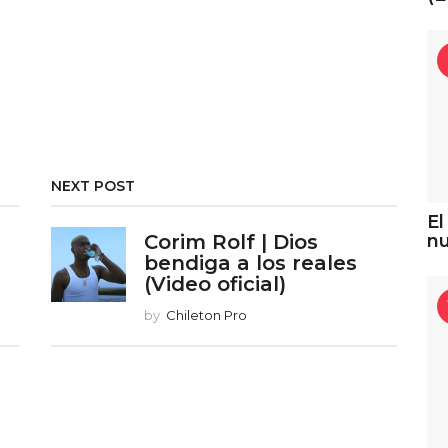
ñ
o
o
a
a
g
g
o
o
NEXT POST
El
Corim Rolf | Dios
n
bendiga a los reales
(Video oficial)
by
Chileton Pro