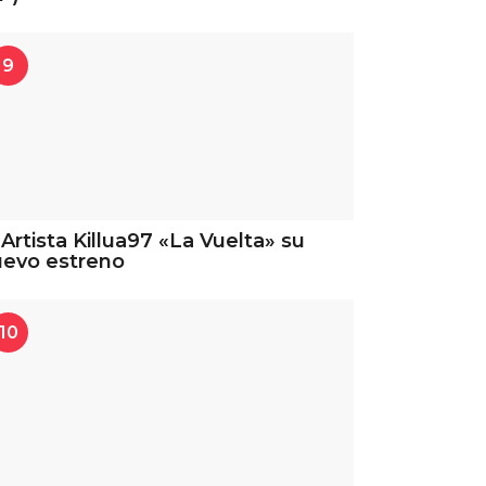
9
 Artista Killua97 «La Vuelta» su
uevo estreno
10