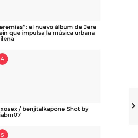
eremías”: el nuevo álbum de Jere
ein que impulsa la música urbana
ilena
4
xosex / benjitalkapone Shot by
iabm07
5