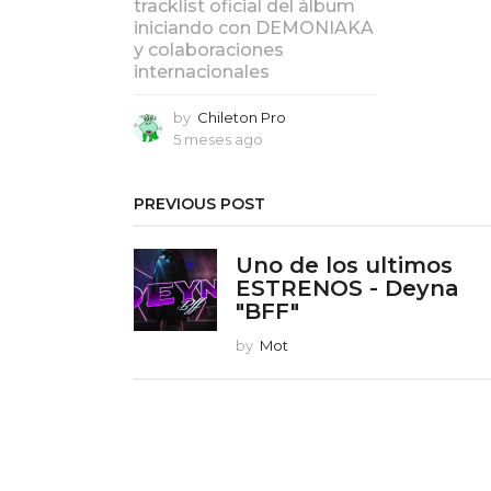
tracklist oficial del álbum
iniciando con DEMONIAKA
y colaboraciones
internacionales
by
Chileton Pro
5 meses ago
5
m
e
s
PREVIOUS POST
e
s
Uno de los ultimos
a
ESTRENOS - Deyna
g
o
"BFF"
by
Mot