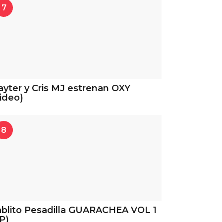
7
ayter y Cris MJ estrenan OXY
ideo)
8
blito Pesadilla GUARACHEA VOL 1
P)