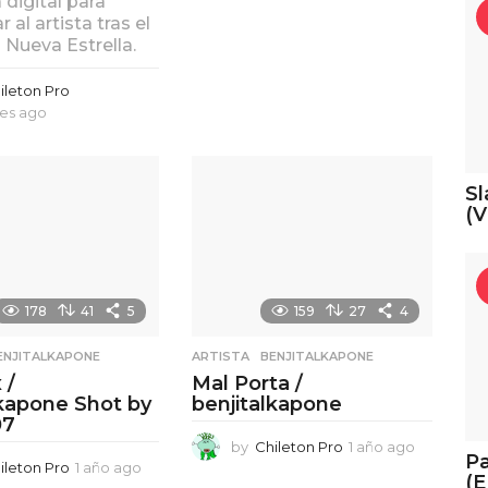
digital para
s
 al artista tras el
a
 Nueva Estrella.
g
o
ileton Pro
es ago
5
m
e
s
Sl
e
(V
s
a
g
o
178
41
5
159
27
4
ENJITALKAPONE
ARTISTA
,
BENJITALKAPONE
 /
Mal Porta /
lkapone Shot by
benjitalkapone
07
by
Chileton Pro
1 año ago
1
Pa
ileton Pro
1 año ago
1
a
(E
a
ñ