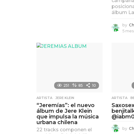
campaña 
e
posicionar
s
álbum La
e
s
a
by
Ch
g
5 mes
o
251
85
10
ARTISTA
,
JERE KLEIN
ARTISTA
,
B
“Jeremías”: el nuevo
Saxosex
álbum de Jere Klein
benjita
que impulsa la música
@iabm
urbana chilena
by
Ch
22 tracks componen el