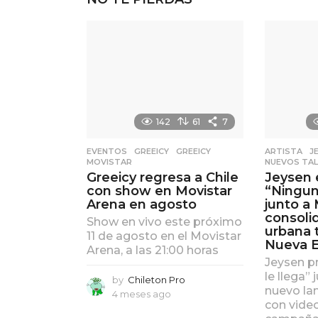
142
61
7
EVENTOS
,
GREEICY
GREEICY
,
ARTISTA
,
J
MOVISTAR
NUEVOS TA
Greeicy regresa a Chile
Jeysen 
con show en Movistar
“Ningun
Arena en agosto
junto a 
consoli
Show en vivo este próximo
urbana 
11 de agosto en el Movistar
Nueva E
Arena, a las 21:00 horas
Jeysen p
le llega”
by
Chileton Pro
nuevo la
4 meses ago
4
con video
m