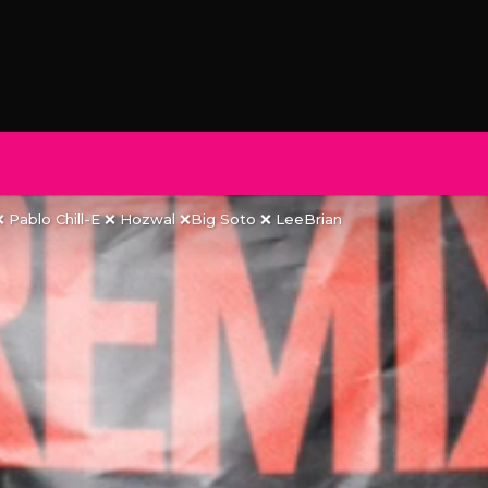
❌ Pablo Chill-E ❌ Hozwal ❌Big Soto ❌ LeeBrian