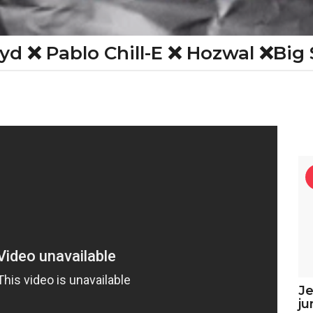
oyd ❌ Pablo Chill-E ❌ Hozwal ❌Big
Je
ju