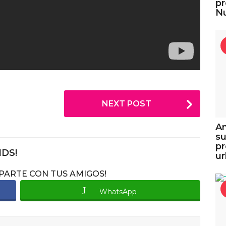
pr
Nu
NEXT POST
An
su
pr
NDS!
u
MPARTE CON TUS AMIGOS!
WhatsApp