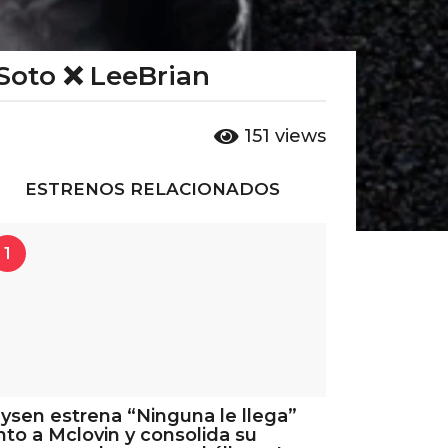
 Soto ❌ LeeBrian
151
views
ESTRENOS RELACIONADOS
1
ysen estrena “Ninguna le llega”
nto a Mclovin y consolida su