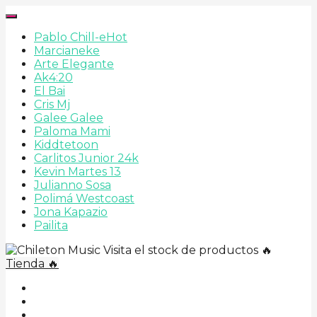
Pablo Chill-e
Hot
Marcianeke
Arte Elegante
Ak4:20
El Bai
Cris Mj
Galee Galee
Paloma Mami
Kiddtetoon
Carlitos Junior 24k
Kevin Martes 13
Julianno Sosa
Polimá Westcoast
Jona Kapazio
Pailita
Visita el stock de productos 🔥
Tienda 🔥