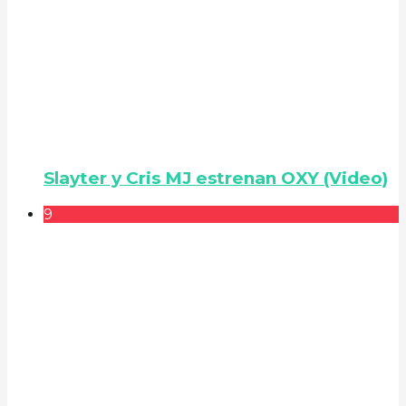
Slayter y Cris MJ estrenan OXY (Video)
9