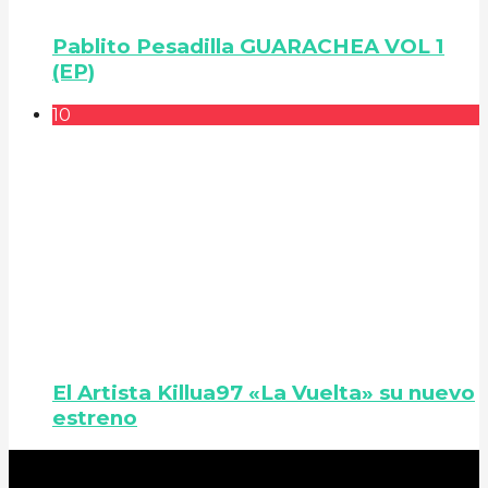
Pablito Pesadilla GUARACHEA VOL 1
(EP)
10
El Artista Killua97 «La Vuelta» su nuevo
estreno