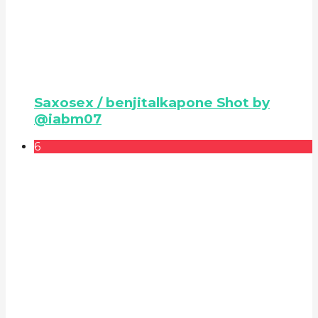
Saxosex / benjitalkapone Shot by
@iabm07
6