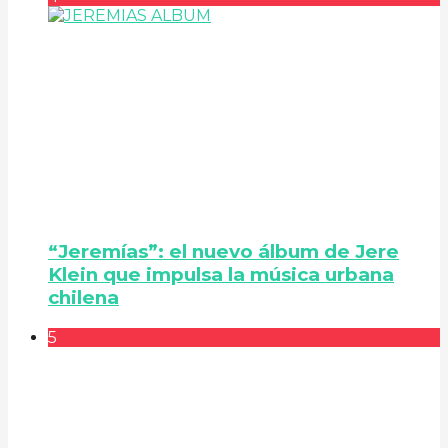
“Jeremías”: el nuevo álbum de Jere
Klein que impulsa la música urbana
chilena
5