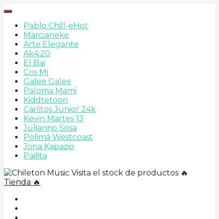
Pablo Chill-e
Hot
Marcianeke
Arte Elegante
Ak4:20
El Bai
Cris Mj
Galee Galee
Paloma Mami
Kiddtetoon
Carlitos Junior 24k
Kevin Martes 13
Julianno Sosa
Polimá Westcoast
Jona Kapazio
Pailita
Visita el stock de productos 🔥
Tienda 🔥