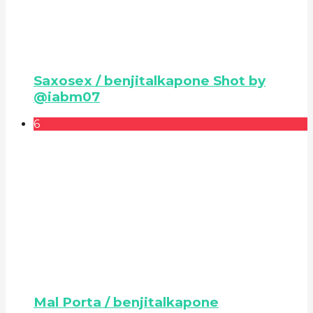
Saxosex / benjitalkapone Shot by
@iabm07
6
Mal Porta / benjitalkapone