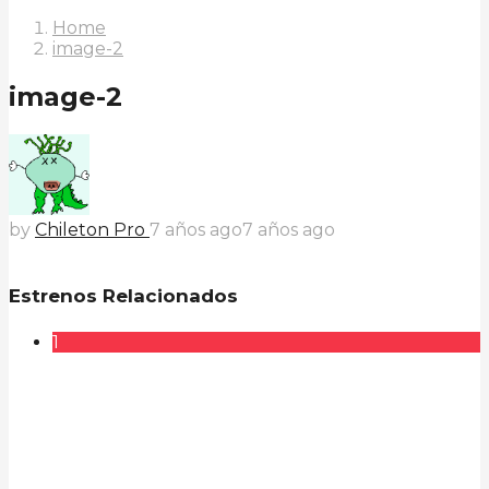
Home
image-2
image-2
by
Chileton Pro
7 años ago
7 años ago
Estrenos Relacionados
1