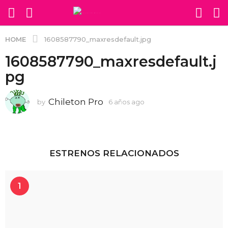
HOME
1608587790_maxresdefault.jpg
1608587790_maxresdefault.j
pg
Chileton Pro
by
6 años ago
6
a
ñ
o
s
a
ESTRENOS RELACIONADOS
g
o
1