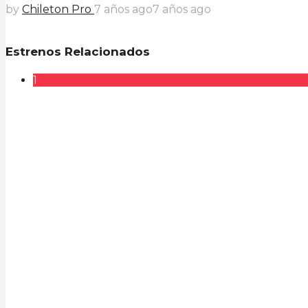
by
Chileton Pro
7 años ago
7 años ago
Estrenos Relacionados
1