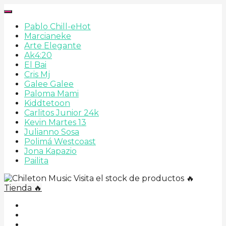
Pablo Chill-e
Hot
Marcianeke
Arte Elegante
Ak4:20
El Bai
Cris Mj
Galee Galee
Paloma Mami
Kiddtetoon
Carlitos Junior 24k
Kevin Martes 13
Julianno Sosa
Polimá Westcoast
Jona Kapazio
Pailita
Visita el stock de productos 🔥
Tienda 🔥