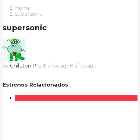
Home
supersonic
supersonic
by
Chileton Pro
8 años ago
8 años ago
Estrenos Relacionados
1