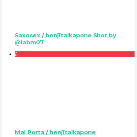
Saxosex / benjitalkapone Shot by
@iabm07
6
Mal Porta / benjitalkapone