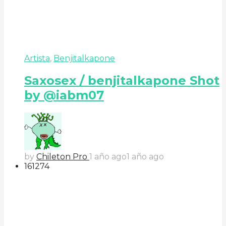
Artista
,
Benjitalkapone
Saxosex / benjitalkapone Shot
by @iabm07
by
Chileton Pro
1 año ago
1 año ago
161
27
4