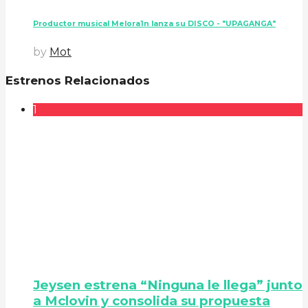
Productor musical Melora1n lanza su DISCO - "UPAGANGA"
by
Mot
Estrenos Relacionados
1
Jeysen estrena “Ninguna le llega” junto
a Mclovin y consolida su propuesta