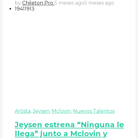
by
Chileton Pro
5 meses ago
5 meses ago
194
119
13
Artista
,
Jeysen
,
Mclovin
,
Nuevos Talentos
Jeysen estrena “Ninguna le
llega” junto a Mclovin y