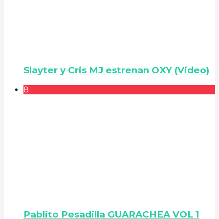
Slayter y Cris MJ estrenan OXY (Video)
8
Pablito Pesadilla GUARACHEA VOL 1