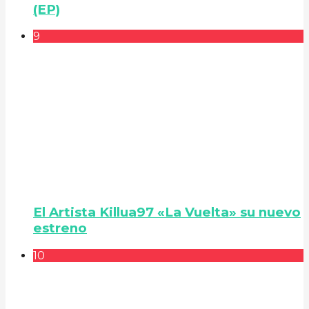
(EP)
9
El Artista Killua97 «La Vuelta» su nuevo
estreno
10