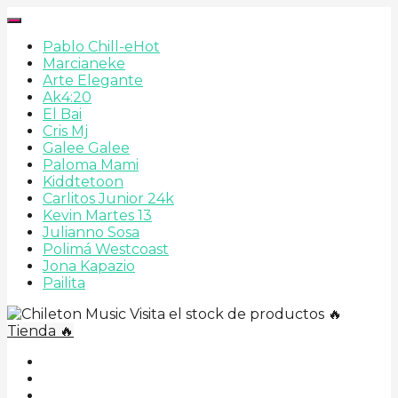
Pablo Chill-e
Hot
Marcianeke
Arte Elegante
Ak4:20
El Bai
Cris Mj
Galee Galee
Paloma Mami
Kiddtetoon
Carlitos Junior 24k
Kevin Martes 13
Julianno Sosa
Polimá Westcoast
Jona Kapazio
Pailita
Visita el stock de productos 🔥
Tienda 🔥