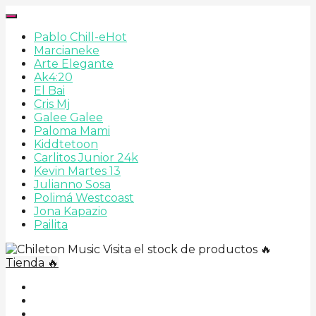
Pablo Chill-e
Hot
Marcianeke
Arte Elegante
Ak4:20
El Bai
Cris Mj
Galee Galee
Paloma Mami
Kiddtetoon
Carlitos Junior 24k
Kevin Martes 13
Julianno Sosa
Polimá Westcoast
Jona Kapazio
Pailita
Visita el stock de productos 🔥
Tienda 🔥