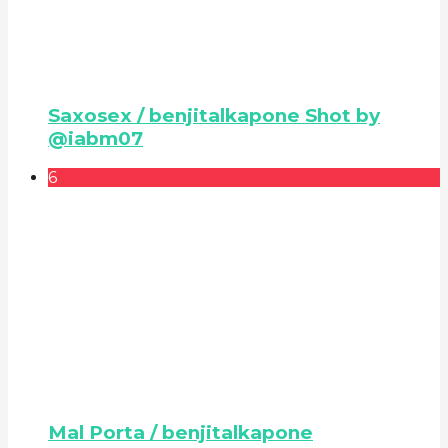
Saxosex / benjitalkapone Shot by
@iabm07
6
Mal Porta / benjitalkapone