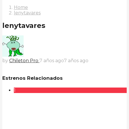
Home
lenytavares
lenytavares
by
Chileton Pro
7 años ago
7 años ago
Estrenos Relacionados
1