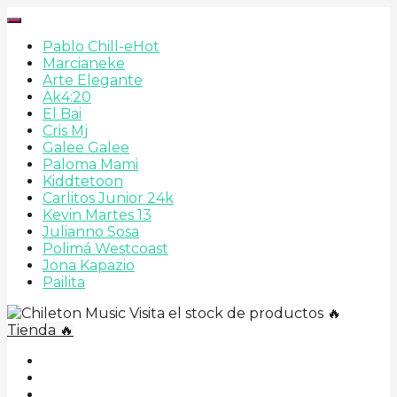
Pablo Chill-e
Hot
Marcianeke
Arte Elegante
Ak4:20
El Bai
Cris Mj
Galee Galee
Paloma Mami
Kiddtetoon
Carlitos Junior 24k
Kevin Martes 13
Julianno Sosa
Polimá Westcoast
Jona Kapazio
Pailita
Visita el stock de productos 🔥
Tienda 🔥