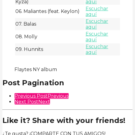
Kyza)
aquí
Escuchar
06. Maliantes (feat. Keylon)
aquí
Escuchar
07. Balas
aquí
Escuchar
08. Molly
aquí
Escuchar
09. Hunnits
aquí
Flaytes NY album
Post Pagination
Previous Post
Previous
Next Post
Next
Like it? Share with your friends!
¿Te gusta? ¡COMPARTE CON TUS AMIGOS!