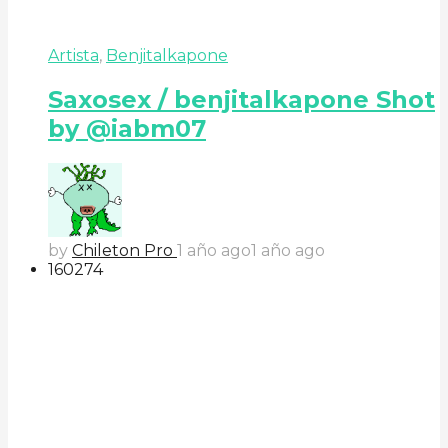
Artista
,
Benjitalkapone
Saxosex / benjitalkapone Shot
by @iabm07
by
Chileton Pro
1 año ago
1 año ago
160
27
4