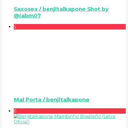
Saxosex / benjitalkapone Shot by
@iabm07
5
Mal Porta / benjitalkapone
6