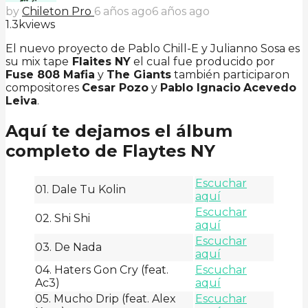
by
Chileton Pro
6 años ago
6 años ago
1.3k
views
El nuevo proyecto de Pablo Chill-E y Julianno Sosa es
su mix tape
Flaites NY
el cual fue producido por
Fuse 808 Mafia
y
The Giants
también participaron
compositores
Cesar Pozo
y
Pablo Ignacio
Acevedo
Leiva
.
Aquí te dejamos el álbum
completo de
Flaytes NY
Escuchar
01. Dale Tu Kolin
aquí
Escuchar
02. Shi Shi
aquí
Escuchar
03. De Nada
aquí
04. Haters Gon Cry (feat.
Escuchar
Ac3)
aquí
05. Mucho Drip (feat. Alex
Escuchar