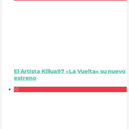
El Artista Killua97 «La Vuelta» su nuevo
estreno
10