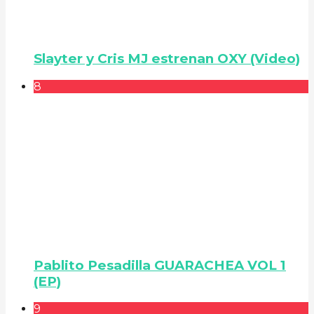
Slayter y Cris MJ estrenan OXY (Video)
8
Pablito Pesadilla GUARACHEA VOL 1
(EP)
9